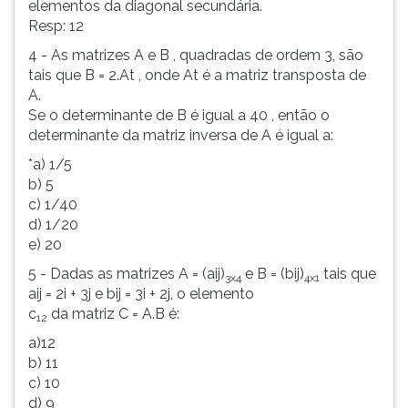
elementos da diagonal secundária.
Resp: 12
4 - As matrizes A e B , quadradas de ordem 3, são
tais que B = 2.At , onde At é a matriz transposta de
A.
Se o determinante de B é igual a 40 , então o
determinante da matriz inversa de A é igual a:
*a) 1/5
b) 5
c) 1/40
d) 1/20
e) 20
5 - Dadas as matrizes A = (aij)
e B = (bij)
tais que
3x4
4x1
aij = 2i + 3j e bij = 3i + 2j, o elemento
c
da matriz C = A.B é:
12
a)12
b) 11
c) 10
d) 9