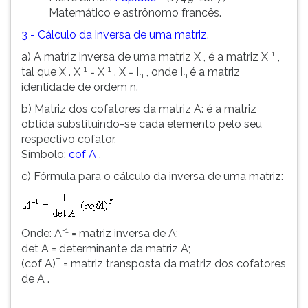
Matemático e astrônomo francês.
3 - Cálculo da inversa de uma matriz
.
-1
a) A matriz inversa de uma matriz X , é a matriz X
,
-1
-1
tal que X . X
= X
. X = I
, onde I
é a matriz
n
n
identidade de ordem n.
b) Matriz dos cofatores da matriz A: é a matriz
obtida substituindo-se cada elemento pelo seu
respectivo cofator.
Símbolo:
cof A
.
c) Fórmula para o cálculo da inversa de uma matriz:
-1
Onde: A
= matriz inversa de A;
det A = determinante da matriz A;
T
(cof A)
= matriz transposta da matriz dos cofatores
de A .