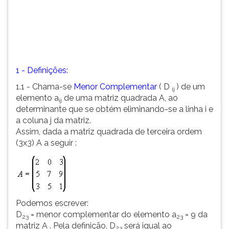
(primeira
tecla
à
direita
do
F).
1 - Definições:
Para
ir
1.1 - Chama-se
Menor Complementar
( D
) de um
ij
ao
elemento a
de uma matriz quadrada A, ao
ij
menu
determinante que se obtém eliminando-se a linha i e
principal
a coluna j da matriz.
pressione
Assim, dada a matriz quadrada de terceira ordem
a
(3x3) A a seguir :
tecla
J
e
depois
F.
Podemos escrever:
Pressione
D
= menor complementar do elemento a
= 9 da
F
23
23
matriz A . Pela definição, D
será igual ao
para
23