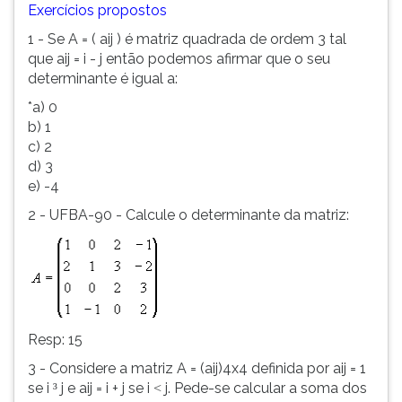
Exercícios propostos
1 - Se A = ( aij ) é matriz quadrada de ordem 3 tal
que aij = i - j então podemos afirmar que o seu
determinante é igual a:
*a) 0
b) 1
c) 2
d) 3
e) -4
2 - UFBA-90 - Calcule o determinante da matriz:
Resp: 15
3 - Considere a matriz A = (aij)4x4 definida por aij = 1
se i
j e aij = i + j se i
j. Pede-se calcular a soma dos
³
<