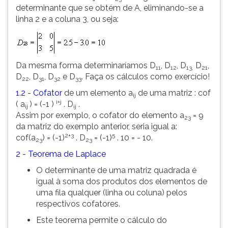
determinante que se obtém de A, eliminando-se a
ouvir
linha 2 e a coluna 3, ou seja:
essa
instrução
novamente.
Da mesma forma determinaríamos D
, D
, D
D
,
11
12
13,
21
D
, D
, D
e D
. Faça os cálculos como exercício!
22
31
32
33
1.2 - Cofator
de um elemento a
de uma matriz : cof
ij
i+j
( a
) = (-1 )
. D
.
ij
ij
Assim por exemplo, o cofator do elemento a
= 9
23
da matriz do exemplo anterior, seria igual a:
2+3
5
cof(a
) = (-1)
. D
= (-1)
. 10 = - 10.
23
23
2 - Teorema de Laplace
O determinante de uma matriz quadrada é
igual à soma dos produtos dos elementos de
uma fila qualquer (linha ou coluna) pelos
respectivos cofatores.
Este teorema permite o cálculo do