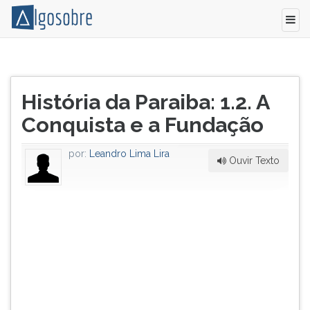
Expedições
Pressione
para
TAB
Título
a
e
História da Paraiba: 1.2. A
do
Conquista
depois
artigo:
Conquista e a Fundação
Quando
F
o
para
Governador
ouvir
por:
Leandro Lima Lira
Ouvir Texto
Geral
o
(D.
conteúdo
Luís
principal
de
desta
Brito)
tela.
recebeu
Para
a
pular
ordem
essa
para
leitura
separar
pressione