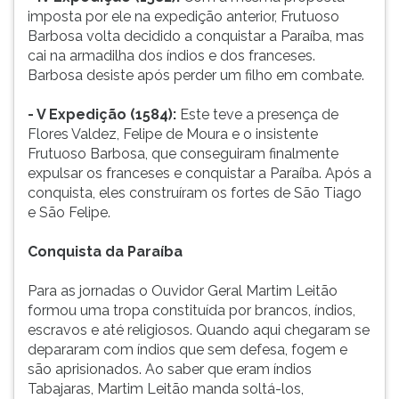
imposta por ele na expedição anterior, Frutuoso
ouvir
Barbosa volta decidido a conquistar a Paraíba, mas
essa
cai na armadilha dos índios e dos franceses.
instrução
Barbosa desiste após perder um filho em combate.
novamente.
- V Expedição (1584):
Este teve a presença de
Flores Valdez, Felipe de Moura e o insistente
Frutuoso Barbosa, que conseguiram finalmente
expulsar os franceses e conquistar a Paraíba. Após a
conquista, eles construíram os fortes de São Tiago
e São Felipe.
Conquista da Paraíba
Para as jornadas o Ouvidor Geral Martim Leitão
formou uma tropa constituída por brancos, índios,
escravos e até religiosos. Quando aqui chegaram se
depararam com índios que sem defesa, fogem e
são aprisionados. Ao saber que eram índios
Tabajaras, Martim Leitão manda soltá-los,