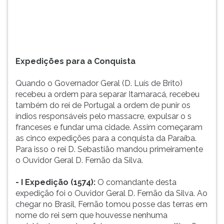
Itamaracá,
TAB
recebeu
e
...
depois
F.
Para
Expedições para a Conquista
pausar
a
Quando o Governador Geral (D. Luís de Brito)
leitura
recebeu a ordem para separar Itamaracá, recebeu
pressione
também do rei de Portugal a ordem de punir os
D
índios responsáveis pelo massacre, expulsar o s
(primeira
franceses e fundar uma cidade. Assim começaram
tecla
as cinco expedições para a conquista da Paraíba.
à
Para isso o rei D. Sebastião mandou primeiramente
esquerda
o Ouvidor Geral D. Fernão da Silva.
do
F),
- I Expedição (1574):
O comandante desta
para
expedição foi o Ouvidor Geral D. Fernão da Silva. Ao
continuar
chegar no Brasil, Fernão tomou posse das terras em
pressione
nome do rei sem que houvesse nenhuma
G