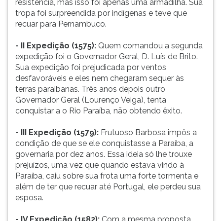
resistência, mas isso foi apenas uma armadilha. Sua
(primeira
tropa foi surpreendida por indígenas e teve que
tecla
recuar para Pernambuco.
à
direita
- II Expedição (1575):
Quem comandou a segunda
do
expedição foi o Governador Geral, D. Luís de Brito.
F).
Sua expedição foi prejudicada por ventos
Para
desfavoráveis e eles nem chegaram sequer às
ir
terras paraibanas. Três anos depois outro
ao
Governador Geral (Lourenço Veiga), tenta
menu
conquistar a o Rio Paraíba, não obtendo êxito.
principal
pressione
- III Expedição (1579):
Frutuoso Barbosa impôs a
a
condição de que se ele conquistasse a Paraíba, a
tecla
governaria por dez anos. Essa ideia só lhe trouxe
J
prejuízos, uma vez que quando estava vindo à
e
Paraíba, caiu sobre sua frota uma forte tormenta e
depois
além de ter que recuar até Portugal, ele perdeu sua
F.
esposa.
Pressione
F
- IV Expedição (1582):
Com a mesma proposta
para