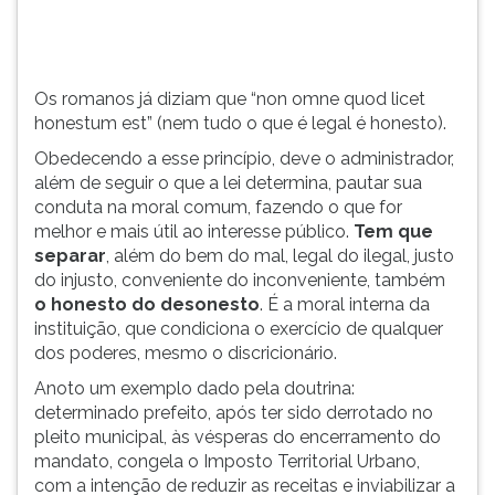
é
TAB
honesto).
e
Obedecendo
depois
a
F.
Os romanos já diziam que “non omne quod licet
esse
Para
honestum est” (nem tudo o que é legal é honesto).
...
pausar
Obedecendo a esse princípio, deve o administrador,
a
além de seguir o que a lei determina, pautar sua
leitura
conduta na moral comum, fazendo o que for
pressione
melhor e mais útil ao interesse público.
Tem que
D
separar
, além do bem do mal, legal do ilegal, justo
(primeira
do injusto, conveniente do inconveniente, também
tecla
o honesto do desonesto
. É a moral interna da
à
instituição, que condiciona o exercício de qualquer
esquerda
dos poderes, mesmo o discricionário.
do
F),
Anoto um exemplo dado pela doutrina:
para
determinado prefeito, após ter sido derrotado no
continuar
pleito municipal, às vésperas do encerramento do
pressione
mandato, congela o Imposto Territorial Urbano,
G
com a intenção de reduzir as receitas e inviabilizar a