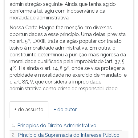
(primeira
administração seguinte. Ainda que tenha agido
tecla
conforme a lei, agiu com inobservância da
à
moralidade administrativa.
direita
Nossa Carta Magna faz menção em diversas
do
oportunidades a esse princípio. Uma delas, prevista
F).
no art. 5º, LXXIII, trata da ação popular contra ato
Para
lesivo à moralidade administrativa. Em outra, o
ir
constituinte determinou a punição mais rigorosa da
ao
imoralidade qualificada pela improbidade (art. 37, §
menu
4º). Há ainda o art. 14, § 9º, onde se visa proteger a
principal
probidade e moralidade no exercício de mandato, e
pressione
o art. 85, V, que considera a improbidade
a
administrativa como crime de responsabilidade.
tecla
J
e
+ do assunto
+ do autor
depois
F.
Pressione
1.
Princípios do Direito Administrativo
F
2.
Princípio da Supremacia do Interesse Público
para