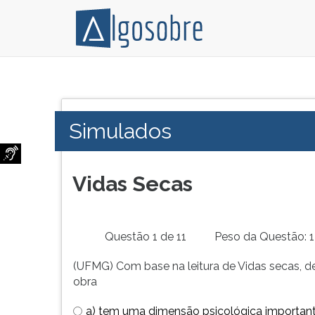
Conteúdo
Pressione
grátis
TAB
para
e
Simulados
vestibular,
depois
enem
F
e
para
concursos.
ouvir
Vidas Secas
Videoaulas,
o
resumos
conteúdo
e
principal
Questão 1 de 11
Peso da Questão: 1
download
desta
de
tela.
(UFMG) Com base na leitura de Vidas secas, 
livros,
Para
obra
biografias,
pular
guia
essa
a) tem uma dimensão psicológica importante