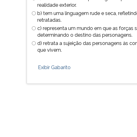
de
leitura
realidade exterior.
profissões,
pressione
b) tem uma linguagem rude e seca, refletind
simulados
TAB
retratadas.
comentados.
e
Acessibilidade
depois
c) representa um mundo em que as forças so
sem
F.
determinando o destino das personagens.
leitor
Para
d) retrata a sujeição das personagens às c
de
pausar
que vivem.
tela.
a
leitura
Exibir Gabarito
pressione
D
(primeira
tecla
à
esquerda
do
F),
para
continuar
pressione