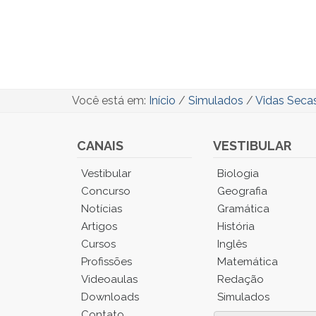
Você está em:
Início
/
Simulados
/
Vidas Seca
CANAIS
VESTIBULAR
Você
Vestibular
Biologia
está
Concurso
Geografia
no
Notícias
Gramática
Menu
Artigos
História
Principal.
Cursos
Inglês
Pressione
TAB
Profissões
Matemática
e
Videoaulas
Redação
depois
Downloads
Simulados
F
Contato