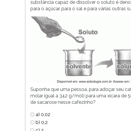
de
leitura
substância capaz de dissolver o soluto é den
profissões,
pressione
para o açúcar, para o sal e para várias outras su
simulados
TAB
comentados.
e
Acessibilidade
depois
sem
F.
leitor
Para
de
pausar
tela.
a
leitura
pressione
D
(primeira
tecla
Suponha que uma pessoa, para adoçar seu cafe
à
molar igual a 342 g/mol) para uma xícara de 
esquerda
de sacarose nesse cafezinho?
do
F),
a) 0,02
para
b) 0,2
continuar
pressione
c) 2