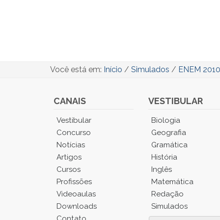
Você está em:
Início
/
Simulados
/
ENEM 2010 
CANAIS
VESTIBULAR
Você
Vestibular
Biologia
está
Concurso
Geografia
no
Notícias
Gramática
Menu
Artigos
História
Principal.
Cursos
Inglês
Pressione
TAB
Profissões
Matemática
e
Videoaulas
Redação
depois
Downloads
Simulados
F
Contato