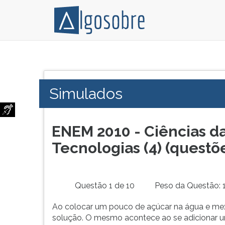
Conteúdo
Pressione
grátis
TAB
para
e
Simulados
vestibular,
depois
enem
F
e
para
concursos.
ouvir
ENEM 2010 - Ciências d
Videoaulas,
o
Tecnologias (4) (questõ
resumos
conteúdo
e
principal
download
desta
de
tela.
Questão 1 de 10
Peso da Questão: 
livros,
Para
biografias,
pular
Ao colocar um pouco de açúcar na água e mex
guia
essa
solução. O mesmo acontece ao se adicionar u