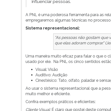
influenciar pessoas.
G
(primeira
tecla
A PNL é uma poderosa ferramenta para as rel
à
empregaremos algumas técnicas no processo 
direita
Sistema representacional:
do
F).
"As pessoas não gostam que v
Para
que elas adoram comprar." (Jef
ir
ao
Uma maneira muito eficaz para falar o que o clie
menu
usado por ele. Na PNL os cinco sentidos estão
principal
pressione
Visual: Visão
a
Auditivo: Audição
tecla
Cinestésico: Tato, olfato, paladar e sensa
J
Ao usar o sistema representacional que a pes
e
muito melhor e eficiente.
depois
Confira exemplos práticos e eficientes:
F.
Pressione
Cliente Visual:
É
claro
que gostei deste compu