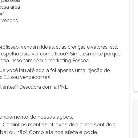
e pessoas
ssa área
”.
m vendas
issão, vendem ideias, suas crenças e valores, etc.
o espelho para ver como ficou? Simplesmente porque
cia... Isso também é Marketing Pessoal.
ue você leu até agora foi apenas uma injeção de
: Eu sou vendedor (a)!
 clientes? Descubra com a PNL.
enciamento de nossas ações.
. Caminhos mentais através dos cinco sentidos.
rbal ou não”. Como ela nos afeta e pode