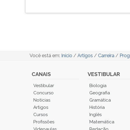
Você está em:
Início
/
Artigos
/
Carreira
/
Prog
CANAIS
VESTIBULAR
Você
Vestibular
Biologia
está
Concurso
Geografia
no
Notícias
Gramática
Menu
Artigos
História
Principal.
Cursos
Inglês
Pressione
TAB
Profissões
Matemática
e
Videoaulas
Redação