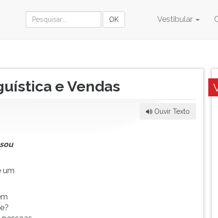
Vestibular
uística e Vendas
Ouvir Texto
 sou
é um
rem
de?