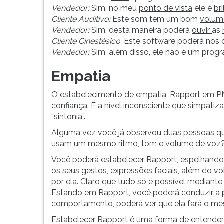
F
Vendedor:
Sim, no meu
ponto de vista
ele é
br
para
Cliente Auditivo:
Este som tem um bom
volum
ouvir
Vendedor:
Sim, desta maneira poderá
ouvir
as
essa
Cliente Cinestésico:
Este software poderá nos 
instrução
Vendedor:
Sim, além disso, ele não é um pro
novamente.
Empatia
O estabelecimento de empatia, Rapport em PN
confiança. É a nível inconsciente que simpat
“sintonia”.
Alguma vez você já observou duas pessoas qu
usam um mesmo ritmo, tom e volume de voz? 
Você poderá estabelecer Rapport, espelhan
os seus gestos, expressões faciais, além do v
por ela. Claro que tudo só é possível mediante
Estando em Rapport, você poderá conduzir a 
comportamento, poderá ver que ela fará o me
Estabelecer Rapport é uma forma de entender 