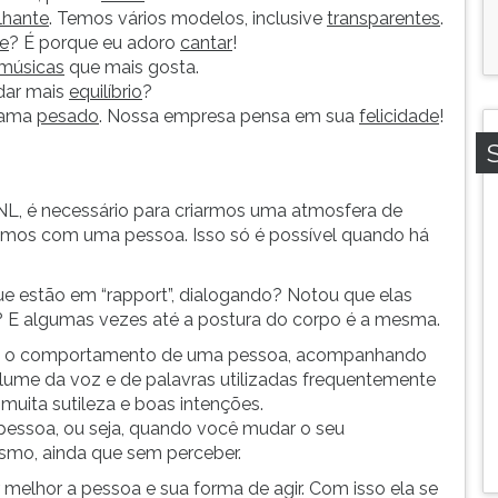
ilhante
. Temos vários modelos, inclusive
transparentes
.
e
? É porque eu adoro
cantar
!
músicas
que mais gosta.
dar mais
equilíbrio
?
grama
pesado
. Nossa empresa pensa em sua
felicidade
!
L, é necessário para criarmos uma atmosfera de
izamos com uma pessoa. Isso só é possível quando há
e estão em “rapport”, dialogando? Notou que elas
E algumas vezes até a postura do corpo é a mesma.
do o comportamento de uma pessoa, acompanhando
olume da voz e de palavras utilizadas frequentemente
 muita sutileza e boas intenções.
pessoa, ou seja, quando você mudar o seu
smo, ainda que sem perceber.
melhor a pessoa e sua forma de agir. Com isso ela se