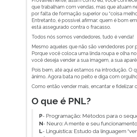
Provavelmente, assim como eu, você conhec
pra
leitura
que trabalham com vendas, mas que atuam ne
pensar
pressione
por falta de formação superior ou “coisa melhor
no
TAB
Entretanto, é possível afirmar: quem é bom e
quão
e
está assegurado contra o fracasso.
importante
depois
é...
F.
Todos nós somos vendedores, tudo é venda!
Para
Mesmo aqueles que não são vendedores por prof
pausar
Porque você coloca uma linda roupa e olha n
a
você deseja vender a sua imagem, a sua aparên
leitura
pressione
Pois bem, até aqui estamos na introdução. O q
D
ânimo. Agora bata no peito e diga com orgulho
(primeira
Como então vender mais, encantar e fidelizar
tecla
à
O que é PNL?
esquerda
do
F),
P
- Programação: Métodos para o sequ
para
N
- Neuro: A mente e seu funcionamento
continuar
L
- Linguística: Estudo da linguagem “ve
pressione