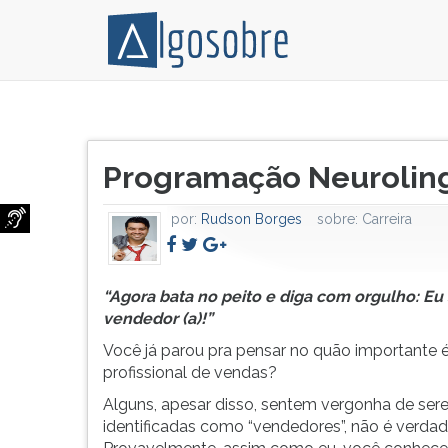
“Agora
Pressione
bata
TAB
Título
no
e
Programação Neuroling
do
peito
depois
artigo:
e
F
por:
Rudson Borges
sobre:
Carreira
diga
para
com
ouvir
orgulho:
o
Eu
conteúdo
“Agora bata no peito e diga com orgulho: Eu
sou
principal
vendedor (a)!”
vendedor
desta
Você já parou pra pensar no quão importante 
(a)!”
tela.
profissional de vendas?
Você
Para
Alguns, apesar disso, sentem vergonha de se
já
pular
identificadas como “vendedores”, não é verda
parou
essa