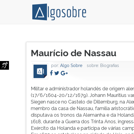
Militar
Pressione
e
TAB
Título
administrador
e
Maurício de Nassau
do
holandês
depois
artigo:
de
F
por:
Algo Sobre
sobre:
Biografias
origem
para
alemã
ouvir
(17/6/1604-
o
20/12/1679).
conteúdo
Militar e administrador holandês de origem al
Johann
principal
(17/6/1604-20/12/1679). Johann Mauritius va
Mauritius
desta
Siegen nasce no Castelo de Dillemburg, na Al
van
tela.
membro da casa de Nassau, família aristocráti
Nassau-
Para
disputava os tronos da Alemanha e da Holand
Siegen
pular
1618, durante a Guerra dos Trinta Anos, ingres
nasce
essa
Exército da Holanda e participa de várias cam