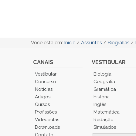
Você está em:
Início
/
Assuntos
/
Biografias
/
CANAIS
VESTIBULAR
Você
Vestibular
Biologia
está
Concurso
Geografia
no
Notícias
Gramática
Menu
Artigos
História
Principal.
Cursos
Inglês
Pressione
TAB
Profissões
Matemática
e
Videoaulas
Redação
depois
Downloads
Simulados
F
Contato