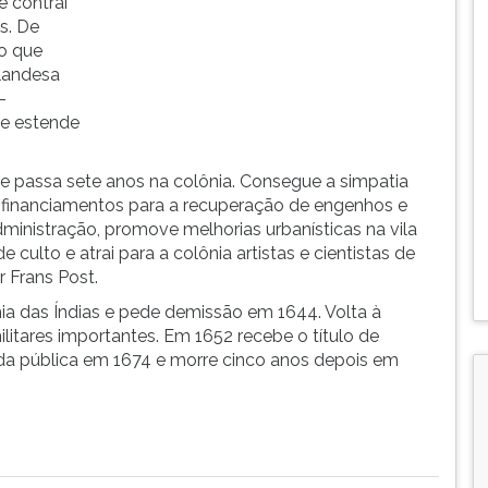
e contrai
us. De
vo que
landesa
-
se estende
 passa sete anos na colônia. Consegue a simpatia
r financiamentos para a recuperação de engenhos e
ministração, promove melhorias urbanísticas na vila
 culto e atrai para a colônia artistas e cientistas de
r Frans Post.
 das Índias e pede demissão em 1644. Volta à
itares importantes. Em 1652 recebe o título de
ida pública em 1674 e morre cinco anos depois em