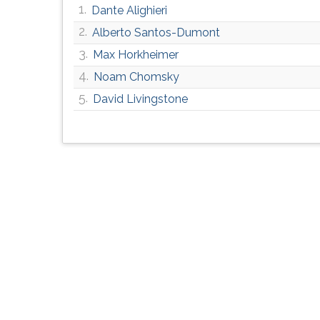
1.
Dante Alighieri
G
(primeira
2.
Alberto Santos-Dumont
tecla
3.
Max Horkheimer
à
direita
4.
Noam Chomsky
do
5.
David Livingstone
F).
Para
ir
ao
menu
principal
pressione
a
tecla
J
e
depois
F.
Pressione