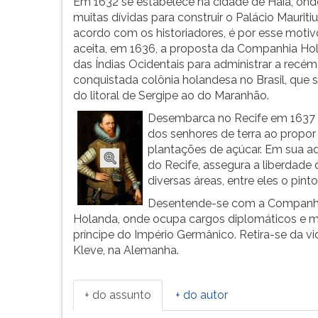
no
leitura
Em 1632 se estabelece na cidade de Haia, ond
Castelo
pressione
muitas dívidas para construir o Palácio Mauriti
de
TAB
acordo com os historiadores, é por esse moti
Dillembur...
e
aceita, em 1636, a proposta da Companhia Ho
depois
das Índias Ocidentais para administrar a recém
F.
conquistada colônia holandesa no Brasil, que 
Para
do litoral de Sergipe ao do Maranhão.
pausar
Desembarca no Recife em 1637 e
a
dos senhores de terra ao propo
leitura
plantações de açúcar. Em sua ad
pressione
do Recife, assegura a liberdade de
D
diversas áreas, entre eles o pinto
(primeira
Desentende-se com a Companhia
tecla
Holanda, onde ocupa cargos diplomáticos e mil
à
príncipe do Império Germânico. Retira-se da v
esquerda
Kleve, na Alemanha.
do
F),
para
+ do assunto
+ do autor
continuar
pressione