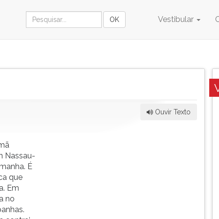
Vestibular
Ouvir Texto
emã
n Nassau-
emanha. É
ca que
a. Em
sa no
panhas.