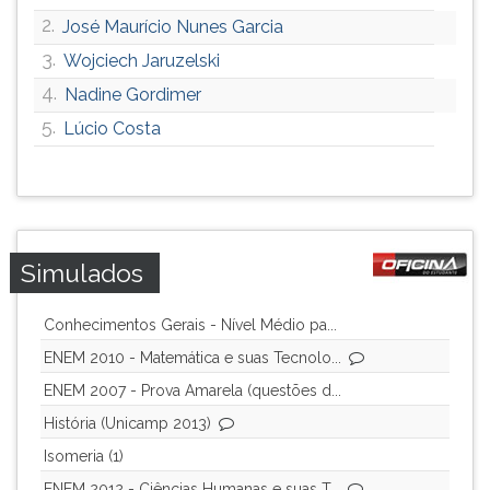
ouvir
2.
José Maurício Nunes Garcia
essa
3.
Wojciech Jaruzelski
instrução
4.
Nadine Gordimer
novamente.
5.
Lúcio Costa
Simulados
Conhecimentos Gerais - Nível Médio pa...
ENEM 2010 - Matemática e suas Tecnolo...
ENEM 2007 - Prova Amarela (questões d...
História (Unicamp 2013)
Isomeria (1)
ENEM 2012 - Ciências Humanas e suas T...