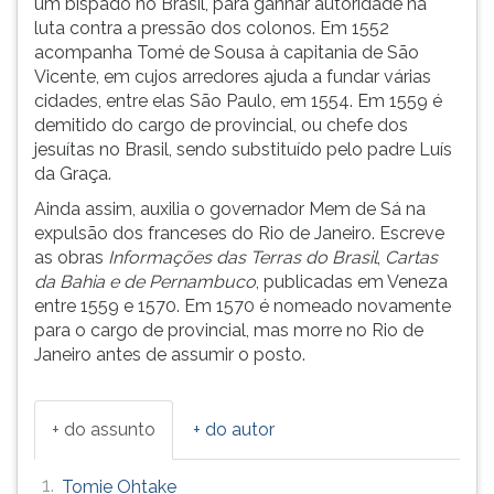
um bispado no Brasil, para ganhar autoridade na
(primeira
luta contra a pressão dos colonos. Em 1552
tecla
acompanha Tomé de Sousa à capitania de São
à
Vicente, em cujos arredores ajuda a fundar várias
direita
cidades, entre elas São Paulo, em 1554. Em 1559 é
do
demitido do cargo de provincial, ou chefe dos
F).
jesuítas no Brasil, sendo substituído pelo padre Luís
Para
da Graça.
ir
ao
Ainda assim, auxilia o governador Mem de Sá na
menu
expulsão dos franceses do Rio de Janeiro. Escreve
principal
as obras
Informações das Terras do Brasil
,
Cartas
pressione
da Bahia e de Pernambuco
, publicadas em Veneza
a
entre 1559 e 1570. Em 1570 é nomeado novamente
tecla
para o cargo de provincial, mas morre no Rio de
J
Janeiro antes de assumir o posto.
e
depois
F.
+ do assunto
+ do autor
Pressione
F
1.
Tomie Ohtake
para