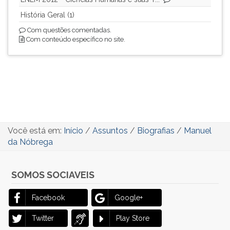
História Geral (1)
Com questões comentadas.
Com conteúdo específico no site.
Você está em:
Início
/
Assuntos
/
Biografias
/
Manuel
da Nóbrega
SOMOS SOCIAVEIS
Facebook
Google+
Twitter
Play Store