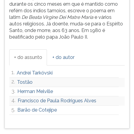
(primeira
durante os cinco meses em que é mantido como
tecla
refém dos índios tamoios, escreve o poema em
à
latim
De Beata
Virgine
Dei Matre Maria
e vários
direita
autos religiosos. Já doente, muda-se para o Espírito
do
Santo, onde morre, aos 63 anos. Em 1980 é
F).
beatificado pelo papa João Paulo II.
Para
ir
ao
+ do assunto
+ do autor
menu
principal
1.
Andrei Tarkóvski
pressione
a
2.
Tostão
tecla
3.
Herman Melville
J
4.
Francisco de Paula Rodrigues Alves
e
depois
5.
Barão de Cotejipe
F.
Pressione
F
para