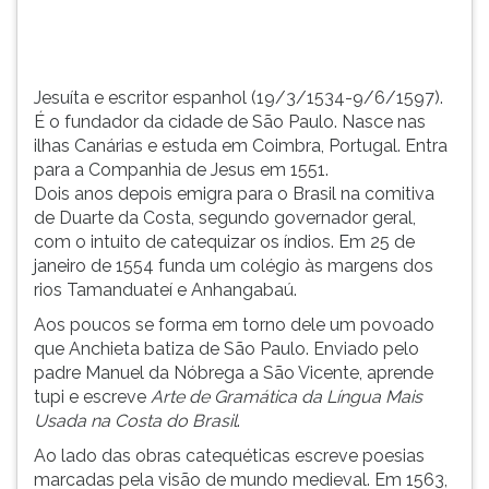
Canárias
TAB
e
e
estuda
depois
e...
F.
Jesuíta e escritor espanhol (19/3/1534-9/6/1597).
Para
É o fundador da cidade de São Paulo. Nasce nas
pausar
ilhas Canárias e estuda em Coimbra, Portugal. Entra
a
para a Companhia de Jesus em 1551.
leitura
Dois anos depois emigra para o Brasil na comitiva
pressione
de Duarte da Costa, segundo governador geral,
D
com o intuito de catequizar os índios. Em 25 de
(primeira
janeiro de 1554 funda um colégio às margens dos
tecla
rios Tamanduateí e Anhangabaú.
à
Aos poucos se forma em torno dele um povoado
esquerda
que Anchieta batiza de São Paulo. Enviado pelo
do
padre Manuel da Nóbrega a São Vicente, aprende
F),
tupi e escreve
Arte de Gramática da Língua
Mais
para
Usada na Costa do Brasil
.
continuar
pressione
Ao lado das obras catequéticas escreve poesias
G
marcadas pela visão de mundo medieval. Em 1563,