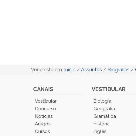
Você está em:
Início
/
Assuntos
/
Biografias
/
CANAIS
VESTIBULAR
Você
Vestibular
Biologia
está
Concurso
Geografia
no
Notícias
Gramática
Menu
Artigos
História
Principal.
Cursos
Inglês
Pressione