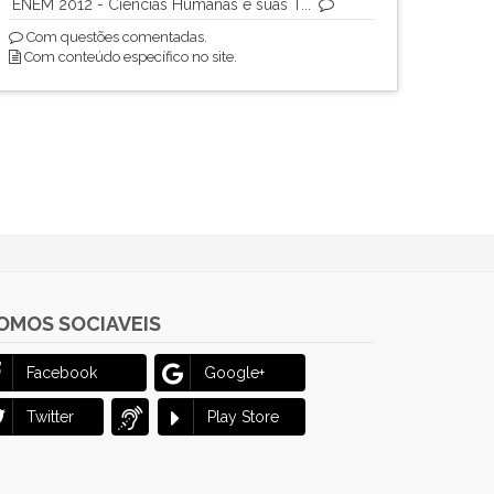
ENEM 2012 - Ciências Humanas e suas T...
Com questões comentadas.
Com conteúdo específico no site.
OMOS SOCIAVEIS
Facebook
Google+
Twitter
Play Store