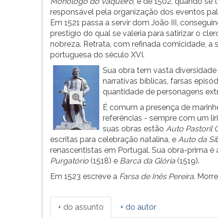
Camões.
leitura
Monólogo
do Vaqueiro
, é de 1502, quando se 
Nasce
pressione
responsável pela organização dos eventos pal
em
TAB
Em 1521 passa a servir dom João III, consegui
l...
e
prestígio do qual se valeria para satirizar o cler
depois
nobreza. Retrata, com refinada comicidade, a
F.
portuguesa do século XVI.
Para
Sua obra tem vasta diversidade d
pausar
narrativas bíblicas, farsas epis
a
quantidade de personagens ext
leitura
É comum a presença de marinhe
pressione
referências - sempre com um lir
D
suas obras estão
Auto Pastoril 
(primeira
escritas para celebração natalina, e
Auto da Si
tecla
renascentistas em Portugal. Sua obra-prima é a 
à
Purgatório
(1518) e
Barca da Glória
(1519).
esquerda
do
Em 1523 escreve a
Farsa de Inês Pereira
. Morr
F),
para
continuar
+ do assunto
+ do autor
pressione