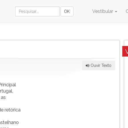
Vestibular
Ouvir Texto
rincipal
rtugal,
 as
e retórica
astelhano