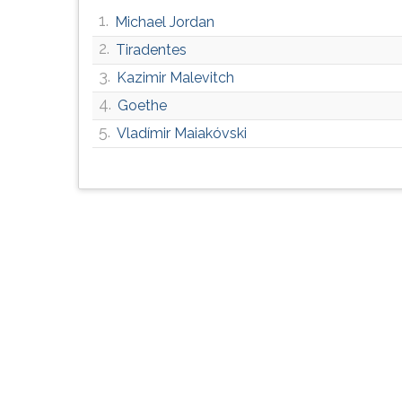
G
1.
Michael Jordan
(primeira
2.
Tiradentes
tecla
à
3.
Kazimir Malevitch
direita
4.
Goethe
do
5.
F).
Vladímir Maiakóvski
Para
ir
ao
menu
principal
pressione
a
tecla
J
e
depois
F.
Pressione