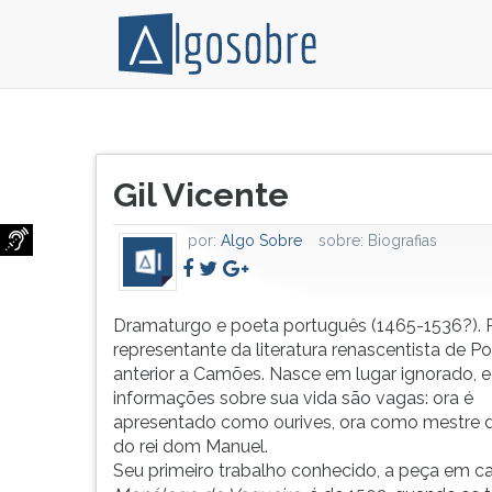
Dramaturgo
Pressione
e
TAB
Título
poeta
e
Gil Vicente
do
português
depois
artigo:
(1465-
F
por:
Algo Sobre
sobre:
Biografias
1536?).
para
Principal
ouvir
representante
o
da
conteúdo
Dramaturgo e poeta português (1465-1536?). P
literatura
principal
representante da literatura renascentista de Po
renascentista
desta
anterior a Camões. Nasce em lugar ignorado, e
de
tela.
informações sobre sua vida são vagas: ora é
Portugal,
Para
apresentado como ourives, ora como mestre d
anterior
pular
do rei dom Manuel.
a
essa
Seu primeiro trabalho conhecido, a peça em c