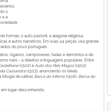
torna
acianos.
ndo o
o e a
 sociedade
e formas: o auto pastoril, a alegoria religiosa,
ódicas e autos narrativos. Em suas 44 peças, usa grande
raídos do povo português.
iros, ciganos, camponeses, fadas e demônios e de
ismo nato - a dialetos e linguagens populares. Entre
Castelhano
(1502) e
Auto dos Reis Magos
(1503),
bila Cassandra
(1503), anunciando os ideais
trilogia de sátiras
Barca do Inferno
(1516),
Barca do
e em lugar desconhecido.