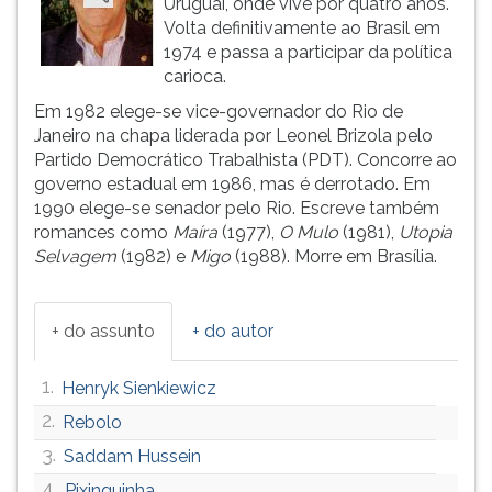
Uruguai, onde vive por quatro anos.
(primeira
Volta definitivamente ao Brasil em
tecla
1974 e passa a participar da política
à
carioca.
direita
do
Em 1982 elege-se vice-governador do Rio de
F).
Janeiro na chapa liderada por Leonel Brizola pelo
Para
Partido Democrático Trabalhista (PDT). Concorre ao
ir
governo estadual em 1986, mas é derrotado. Em
ao
1990 elege-se senador pelo Rio. Escreve também
menu
romances como
Maíra
(1977),
O Mulo
(1981),
Utopia
principal
Selvagem
(1982) e
Migo
(1988). Morre em Brasília.
pressione
a
tecla
+ do assunto
+ do autor
J
e
1.
Henryk Sienkiewicz
depois
F.
2.
Rebolo
Pressione
3.
Saddam Hussein
F
4.
Pixinguinha
para