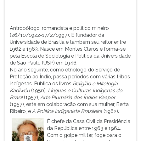
TAB
e
depois
F.
Antropólogo, romancista e político mineiro
Para
(26/10/1922-17/2/1997). É fundador da
pausar
Universidade de Brasília e também seu reitor entre
a
1962 e 1963. Nasce em Montes Claros e forma-se
leitura
pela Escola de Sociologia e Política da Universidade
pressione
de São Paulo (USP) em 1946.
D
No ano seguinte, como etnólogo do Serviço de
(primeira
Proteção ao Índio, passa períodos com várias tribos
tecla
indígenas. Publica os livros
Religião e Mitologia
à
Kadiwéu
(1950),
Línguas e Culturas Indígenas do
esquerda
Brasil
(1957),
Arte Plumária dos Índios Kaapor
do
(1957), este em colaboração com sua mulher, Berta
F),
Ribeiro, e
A Política Indigenista Brasileira
(1962).
para
É chefe da Casa Civil da Presidência
continuar
da República entre 1963 e 1964.
pressione
Com o golpe militar, foge para o
G