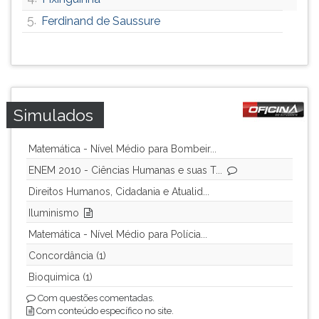
ouvir
5.
Ferdinand de Saussure
essa
instrução
novamente.
Simulados
Matemática - Nível Médio para Bombeir...
ENEM 2010 - Ciências Humanas e suas T...
Direitos Humanos, Cidadania e Atualid...
Iluminismo
Matemática - Nível Médio para Polícia...
Concordância (1)
Bioquimica (1)
Com questões comentadas.
Com conteúdo específico no site.