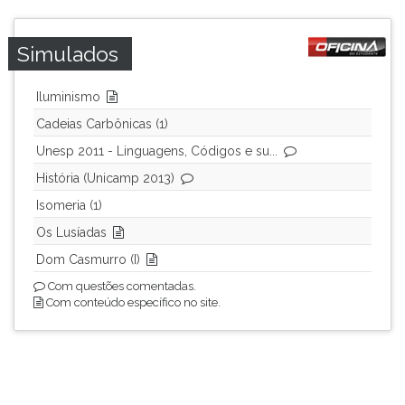
(primeira
tecla
à
Simulados
direita
do
Iluminismo
F).
Cadeias Carbônicas (1)
Para
ir
Unesp 2011 - Linguagens, Códigos e su...
ao
História (Unicamp 2013)
menu
principal
Isomeria (1)
pressione
Os Lusíadas
a
Dom Casmurro (I)
tecla
J
Com questões comentadas.
Com conteúdo específico no site.
e
depois
F.
Pressione
F
para