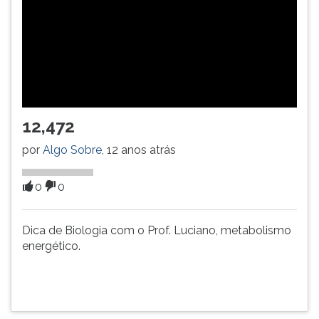
TAB
e
depois
F.
Para
pausar
a
leitura
12,472
pressione
por
Algo Sobre
, 12 anos atrás
D
(primeira
tecla
0
0
à
esquerda
Dica de Biologia com o Prof. Luciano, metabolismo
do
energético.
F),
para
continuar
pressione
G