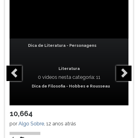
TAB
e
depois
F.
Para
pausar
a
Dica de Literatura - Personagens
leitura
pressione
D
Literatura
(primeira
0 vídeos nesta categoria: 11
tecla
à
Dica de Filosofia - Hobbes e Rousseau
esquerda
do
F),
10,664
para
continuar
por
Algo Sobre
, 12 anos atrás
pressione
G