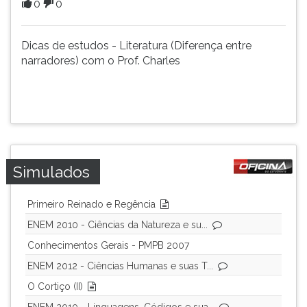
0
0
(primeira
tecla
à
Dicas de estudos - Literatura (Diferença entre
direita
narradores) com o Prof. Charles
do
F).
Para
ir
ao
menu
principal
Simulados
pressione
a
tecla
Primeiro Reinado e Regência
J
ENEM 2010 - Ciências da Natureza e su...
e
Conhecimentos Gerais - PMPB 2007
depois
F.
ENEM 2012 - Ciências Humanas e suas T...
Pressione
O Cortiço (II)
F
para
ENEM 2010 - Linguagens, Códigos e sua...