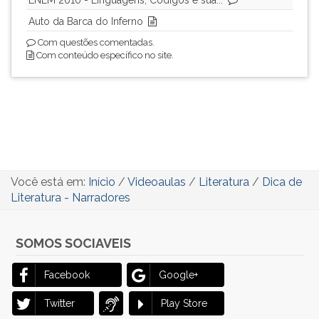
ouvir
Auto da Barca do Inferno
essa
Com questões comentadas.
instrução
Com conteúdo específico no site.
novamente.
Você está em:
Início
/
Videoaulas
/
Literatura
/
Dica de
Literatura - Narradores
SOMOS SOCIAVEIS
Facebook
Google+
Twitter
Play Store