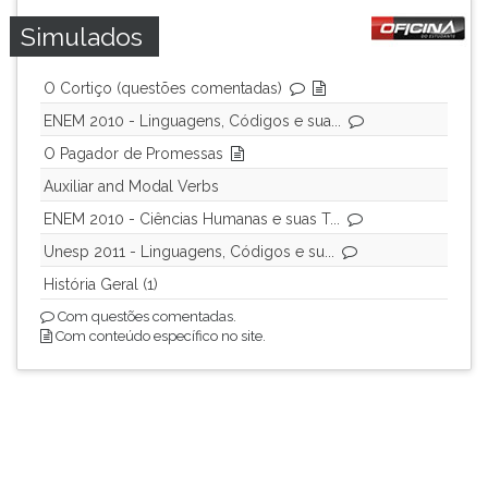
(primeira
Simulados
tecla
à
direita
O Cortiço (questões comentadas)
do
ENEM 2010 - Linguagens, Códigos e sua...
F).
Para
O Pagador de Promessas
ir
Auxiliar and Modal Verbs
ao
ENEM 2010 - Ciências Humanas e suas T...
menu
principal
Unesp 2011 - Linguagens, Códigos e su...
pressione
História Geral (1)
a
Com questões comentadas.
tecla
Com conteúdo específico no site.
J
e
depois
F.
Pressione
F
para