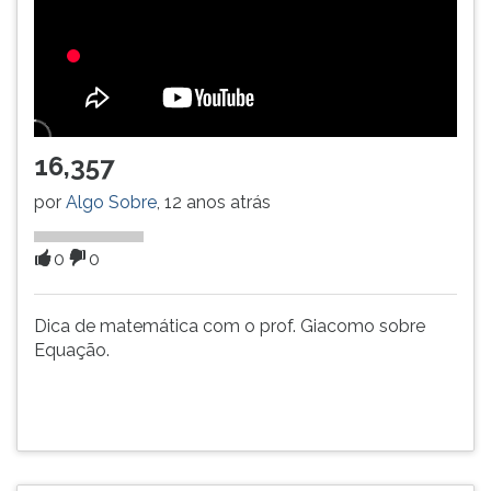
TAB
e
depois
F.
Para
pausar
16,357
a
leitura
por
Algo Sobre
, 12 anos atrás
pressione
D
(primeira
0
0
tecla
à
Dica de matemática com o prof. Giacomo sobre
esquerda
Equação.
do
F),
para
continuar
pressione
G