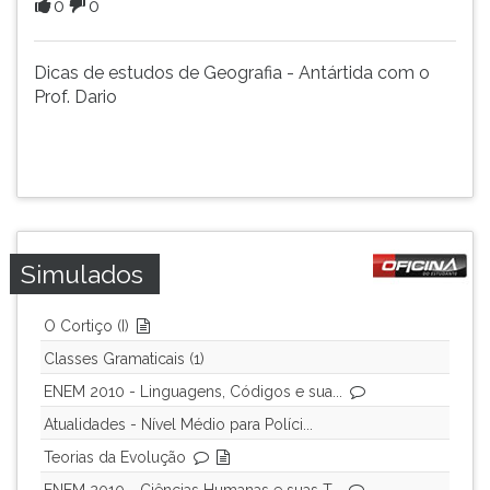
0
0
(primeira
tecla
à
Dicas de estudos de Geografia - Antártida com o
direita
Prof. Dario
do
F).
Para
ir
ao
menu
principal
Simulados
pressione
a
tecla
O Cortiço (I)
J
Classes Gramaticais (1)
e
ENEM 2010 - Linguagens, Códigos e sua...
depois
F.
Atualidades - Nível Médio para Políci...
Pressione
Teorias da Evolução
F
para
ENEM 2010 - Ciências Humanas e suas T...