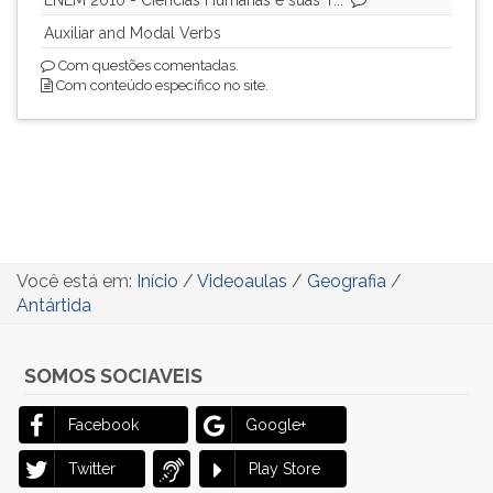
ouvir
Auxiliar and Modal Verbs
essa
Com questões comentadas.
instrução
Com conteúdo específico no site.
novamente.
Você está em:
Início
/
Videoaulas
/
Geografia
/
Antártida
SOMOS SOCIAVEIS
Facebook
Google+
Twitter
Play Store