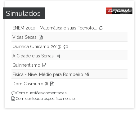
TAB
e
Simulados
depois
F.
ENEM 2010 - Matemática e suas Tecnolo...
Para
Vidas Secas
pausar
a
Química (Unicamp 2013)
leitura
A Cidade e as Serras
pressione
Quinhentismo
D
(primeira
Física - Nível Médio para Bombeiro Mi...
tecla
Dom Casmurro (I)
à
esquerda
Com questões comentadas.
Com conteúdo específico no site.
do
F),
para
continuar
pressione
G