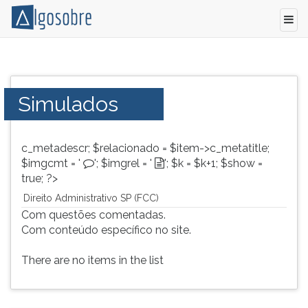
Simulados
Pressione
de
TAB
Concurso
e
Simulados
-
depois
Direito
F
Administrativo
para
c_metadescr; $relacionado = $item->c_metatitle;
para
ouvir
$imgcmt = '
'; $imgrel = '
'; $k = $k+1; $show =
Vestibular,
o
true; ?>
Concurso
conteúdo
e
principal
Direito Administrativo SP (FCC)
ENEM.
desta
Com questões comentadas.
tela.
Com conteúdo específico no site.
Para
pular
There are no items in the list
essa
leitura
pressione