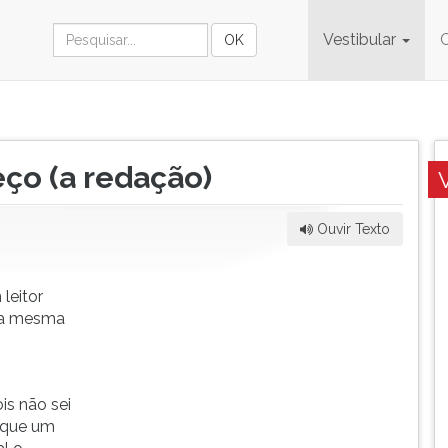
Vestibular
o (a redação)
Ouvir Texto
leitor
 na mesma
is não sei
á que um