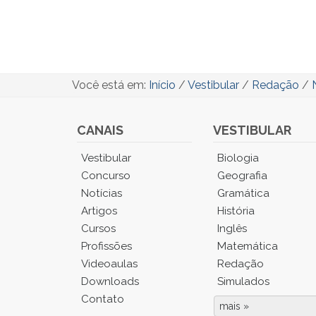
Você está em:
Início
/
Vestibular
/
Redação
/
CANAIS
VESTIBULAR
Você
Vestibular
Biologia
está
Concurso
Geografia
no
Notícias
Gramática
Menu
Artigos
História
Principal.
Cursos
Inglês
Pressione
TAB
Profissões
Matemática
e
Videoaulas
Redação
depois
Downloads
Simulados
F
Contato
para
mais »
Fim