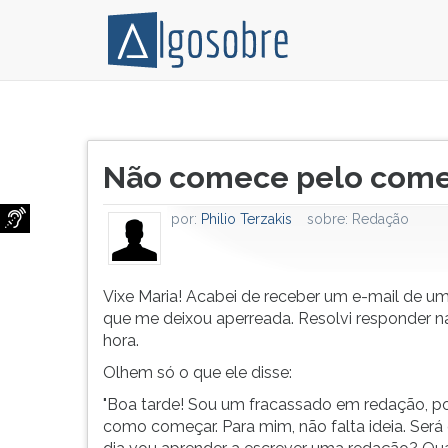
Anota
Pressione
aí:
TAB
Título
primeiro,
e
Não comece pelo começ
do
produza
depois
artigo:
o
F
por:
Philio Terzakis
sobre:
Redação
miolo
para
do
ouvir
texto.
o
O
conteúdo
Vixe Maria! Acabei de receber um e-mail de um 
recheio.
principal
que me deixou aperreada. Resolvi responder
Depois
desta
hora.
você
tela.
Olhem só o que ele disse:
introduz
Para
"Boa tarde! Sou um fracassado em redação, po
o
pular
como começar. Para mim, não falta ideia. Ser
negócio
essa