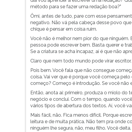
dia vou aprender a escrever uma redação? Qua
e
leitura
método para se fazer uma redação boa?"
conclui.
pressione
Com
TAB
Ômi, antes de tudo, pare com esse pensamen
o
e
negativo. Não vá pela cabeça desse povo que
tempo,
depois
chique é pensar em coisa ruim.
quando
F.
Você não é melhor nem pior do que ninguém. E
você
Para
pessoa pode escrever bem. Basta querer e traba
dominar
pausar
Se a criatura se acha incapaz, aí é que não 
o
a
'timing'
leitura
Claro que nem todo mundo pode virar escritor.
da
pressione
Pois bem. Você fala que não consegue começ
...
D
coisa. Vai ver que é porque você começa pelo
(primeira
começo? Começo é introdução. Se você não esc
tecla
à
Então, anota aí: primeiro, produza o miolo do t
esquerda
negócio e conclui. Com o tempo, quando você 
do
vários tipos de abertura dos textos. Aí, você va
F),
Mais fácil, não. Fica menos difícil. Porque es
para
leitura e de muita prática. Não tem pra onde cor
continuar
ninguém lhe segura, não, meu filho. Você deita,
pressione