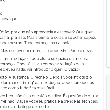
l o
to
 acha que
ntão, por que não aprenderia a escrever? Qualquer
lhar pra isso. Mas a primeira coisa é se achar capaz.
aprende mesmo. Tudo começa na cachola.
 Mas escrever bem, ah, isso pode, sim. Pode e deve.
ar uma redação. Todo aluno se queixa da mesma
 começo. Onde já se viu começar redação pelo
reveu nada, vai introduzir o quê? O vazio?
exto. A sustança. O recheio. Depois você introduz o
dominar o "timing" da introdução, pode aprender os
i ver como tudo fica mais fácil.
crever bem não é só questão de dica. É questão de muita
rer, não. Daí, se você lê, pratica e aprende as técnicas,
 rola e ainda finge de morto.