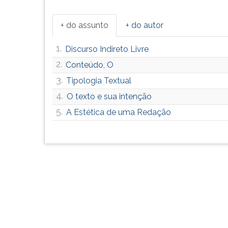
G
(primeira
+ do assunto
+ do autor
tecla
à
1.
Discurso Indireto Livre
direita
2.
do
Conteúdo, O
F).
3.
Tipologia Textual
Para
4.
O texto e sua intenção
ir
ao
5.
A Estética de uma Redação
menu
principal
pressione
a
tecla
J
e
depois
F.
Pressione