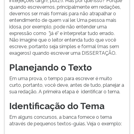
interjeições (argh!, putz!). Mas por que isso? Porque
(primeira
quando escrevemos, principalmente em redações,
tecla
devemos ser mais formais para não atrapalhar o
à
entendimento de quem vai ler. Uma pessoa mais
direita
idosa, por exemplo, pode não entender uma
do
expressão como "já é" e interpretar tudo errado.
F).
Não imagine que o leitor entenda tudo que você
Para
escreve, portanto seja simples e formal (mas sem
ir
exageros) quando escrever uma DISSERTAÇÃO.
ao
menu
Planejando o Texto
principal
pressione
Em uma prova, o tempo para escrever é muito
a
curto, portanto, você deve, antes de tudo, planejar a
tecla
sua redação. A primeira etapa é identificar o tema.
J
e
Identificação do Tema
depois
F.
Em alguns concursos, a banca fornece o tema
Pressione
através de pequenos textos-guias. Veja o exemplo:
F
para