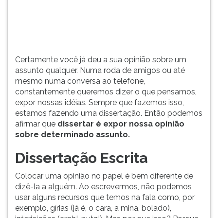
não
TAB
podemos
e
usar
depois
alguns
F.
recursos
Para
Certamente você já deu a sua opinião sobre um
que
pausar
assunto qualquer. Numa roda de amigos ou até
temos
a
mesmo numa conversa ao telefone,
na...
leitura
constantemente queremos dizer o que pensamos,
pressione
expor nossas idéias. Sempre que fazemos isso,
D
estamos fazendo uma dissertação. Então podemos
(primeira
afirmar que
dissertar é expor nossa opinião
tecla
sobre determinado assunto.
à
esquerda
Dissertação Escrita
do
F),
Colocar uma opinião no papel é bem diferente de
para
dizê-la a alguém. Ao escrevermos, não podemos
continuar
usar alguns recursos que temos na fala como, por
pressione
exemplo, gírias (já é, o cara, a mina, bolado),
G