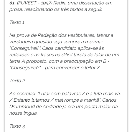
01.
(FUVEST - 1997) Redija uma dissertação em
ouvir
prosa, relacionando os três textos a seguir.
essa
instrução
Texto 1
novamente.
Na prova de Redação dos vestibulares, talvez a
verdadeira questão seja sempre a mesma:
"Conseguirei?". Cada candidato aplica-se às
reflexões e às frases na difícil tarefa de falar de um
tema A proposto, com a preocupação em B -
"Conseguirei?" - para convencer o leitor X.
Texto 2
Ao escrever "Lutar sem palavras / é a luta mais vã.
/ Entanto lutamos / mal rompe a manhã", Carlos
Drummond de Andrade já era um poeta maior da
nossa língua.
Texto 3