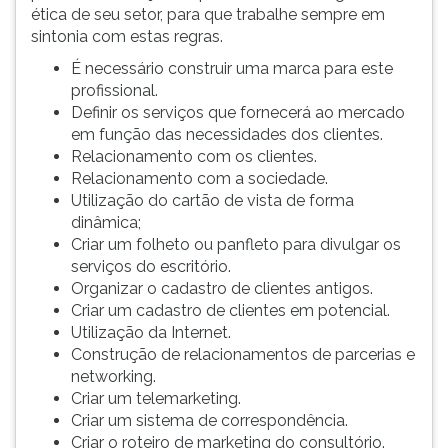
(primeira
ética de seu setor, para que trabalhe sempre em
tecla
sintonia com estas regras.
à
É necessário construir uma marca para este
direita
profissional.
do
Definir os serviços que fornecerá ao mercado
F).
em função das necessidades dos clientes.
Para
Relacionamento com os clientes.
ir
Relacionamento com a sociedade.
ao
Utilização do cartão de vista de forma
menu
dinâmica;
principal
Criar um folheto ou panfleto para divulgar os
pressione
serviços do escritório.
a
Organizar o cadastro de clientes antigos.
tecla
Criar um cadastro de clientes em potencial.
J
Utilização da Internet.
e
Construção de relacionamentos de parcerias e
depois
networking.
F.
Criar um telemarketing.
Pressione
Criar um sistema de correspondência.
F
Criar o roteiro de marketing do consultório.
para