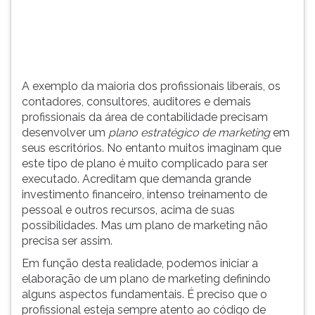
contabilidade
TAB
precisam
e
dese...
depois
F.
Para
A exemplo da maioria dos profissionais liberais, os
pausar
contadores, consultores, auditores e demais
a
profissionais da área de contabilidade precisam
leitura
desenvolver um
plano estratégico de marketing
em
pressione
seus escritórios. No entanto muitos imaginam que
D
este tipo de plano é muito complicado para ser
(primeira
executado. Acreditam que demanda grande
tecla
investimento financeiro, intenso treinamento de
à
pessoal e outros recursos, acima de suas
esquerda
possibilidades. Mas um plano de marketing não
do
precisa ser assim.
F),
para
Em função desta realidade, podemos iniciar a
continuar
elaboração de um plano de marketing definindo
pressione
alguns aspectos fundamentais. É preciso que o
G
profissional esteja sempre atento ao código de