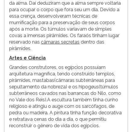
da alma. Daí deduziram que a alma sempre voltaria
para ocupar o corpo que fora seu um dia. Devido a
essa crença, desenvolveram técnicas de
mumificação para a preservação de seus corpos
após a morte. Os túmulos variavam de simples
covas a imensas pirâmides. Os faraós tinham lugar
reservado nas
câmaras secretas
dentro das
pirâmides.
Artes e Ciência
Grandes construtores, os egípcios possuíam
arquitetura magnífica, tendo construído templos,
pirâmides, mastabas(câmaras subterrâneas para
sepultamento da nobreza) e os hipogeus(túmulos
subterrâneos cavados nas barrancas do Nilo, como
no Vale dos Reis).A escultura também tinha cunho
religioso e atingiu o auge com os sarcófagos, de
pedra ou madeira. A pintura tinha função decorativa
e retratava cenas do dia a dia, o que permitiu
reconstruir o gênero de vida dos egípcios.