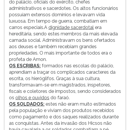
do palácio, oficiais do exército, chefes
ouvir
administrativos e sacerdotes. Os altos funcionários
essa
possuíam extensos domínios e levavam vida
instrução
luxuosa. Em tempo de guerra, combatiam em
novamente.
carros especiais.A
dignidade sacerdotal
era
hereditária, sendo estes membros da mais elevada
camada social. Administravam os bens ofertados
aos deuses e também recebiam grandes
propriedades. O mais importante de todos era o
profeta de Amon.
OS ESCRIBAS:
formados nas escolas do palácio,
aprendiam a traçar os complicados caracteres da
escrita, os hieróglifos. Graças à sua cultura,
transformavam-se em magistrados, inspetores,
fiscais e coletores de impostos, sendo considerados
os
olhos e ouvidos
do faraó.
OS SOLDADOS:
estes não eram muito estimados
pela população e viviam dos produtos recebidos
como pagamento e dos saques realizados durante
as conquistas. Antes da invasão dos Hicsos não
havia cavalaria a os soldados combatiam a pé.