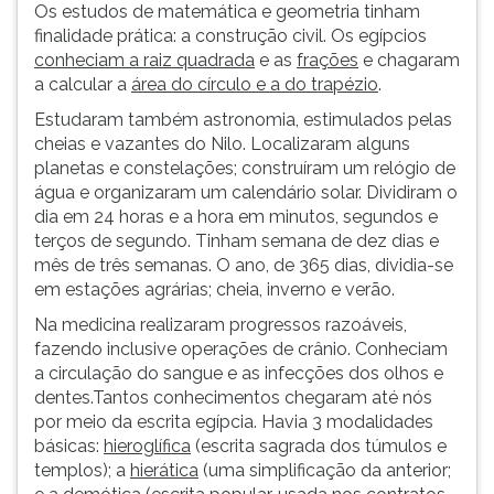
Os estudos de matemática e geometria tinham
finalidade prática: a construção civil. Os egípcios
conheciam a raiz quadrada
e as
frações
e chagaram
a calcular a
área do círculo e a do trapézio
.
Estudaram também astronomia, estimulados pelas
cheias e vazantes do Nilo. Localizaram alguns
planetas e constelações; construíram um relógio de
água e organizaram um calendário solar. Dividiram o
dia em 24 horas e a hora em minutos, segundos e
terços de segundo. Tinham semana de dez dias e
mês de três semanas. O ano, de 365 dias, dividia-se
em estações agrárias; cheia, inverno e verão.
Na medicina realizaram progressos razoáveis,
fazendo inclusive operações de crânio. Conheciam
a circulação do sangue e as infecções dos olhos e
dentes.Tantos conhecimentos chegaram até nós
por meio da escrita egípcia. Havia 3 modalidades
básicas:
hieroglífica
(escrita sagrada dos túmulos e
templos); a
hierática
(uma simplificação da anterior;