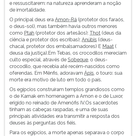
e ressuscitarem: na natureza aprenderam a noção
de imortalidade.
O principal deus era
Amon-Rá
(protetor dos faraós,
o deus-sol), mas também havia outros menores
como
Ptah
(protetor dos artesãos);
Thot
(deus da
ciência e protetor dos escribas);
Anúbis
(deus-
chacal, protetor dos embalsamadores) E
Maat
(
deusa da justiça).Em Tebas, os crocodilos mereciam
culto especial, através de
Sobeque
, o deus-
crocodilo, que recebia até recém-nascidos como
oferendas. Em Mênfis, adoravam
Ápis
, o touro: sua
morte era motivo de luto em todo o país.
Os egípcios construíram templos grandiosos como
o de Karnak em homenagem a Amon e o de Luxor,
erigido no reinado de Amenófis IV.Os sacerdotes
tinham as cabeças raspadas, e uma de suas
principais atividades era transmitir a resposta dos
deuses às perguntas dos fiéis.
Para os egípcios, a morte apenas separava o corpo