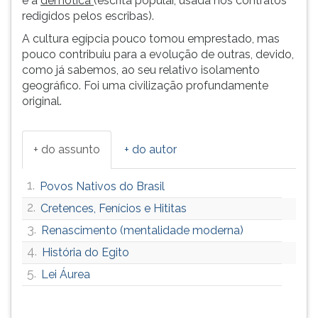
e a
demótica
(escrita popular, usada nos contratos
redigidos pelos escribas).
A cultura egípcia pouco tomou emprestado, mas
pouco contribuiu para a evolução de outras, devido,
como já sabemos, ao seu relativo isolamento
geográfico. Foi uma civilização profundamente
original.
+ do assunto
+ do autor
1.
Povos Nativos do Brasil
2.
Cretences, Fenícios e Hititas
3.
Renascimento (mentalidade moderna)
4.
História do Egito
5.
Lei Áurea