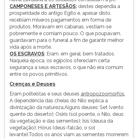
CAMPONESES E ARTESÃOS
:
destes dependia a
prosperidade do antigo Egito e, apesar disto,
recebiam míseros pagamentos em forma de
produtos. Moravam em cabanas, vestiam-se
pobremente e comiam pouco. O que poupavam,
guardavam para o funeral a fim de garantir melhor
vida após a morte.
OS ESCRAVOS
: Eram, em geral, bem tratados.
Naquela época, os egípcios ofereciam certa
segurança a seus escravos, o que não era comum
entre os povos primitivos.
Crenças e Deuses
Eram politeístas e seus deuses
antropozoomorfos
.
A dependência das cheias do Nilo explica a
divinização da natureza.Alguns deuses: Set (vento
quente do deserto); Osíris (sol poente, o Nilo, deus
da vegetação e das sementes); Ísis (deusa da
vegetação); Hórus (deus-falcão, o sol
levante).Todos os anos viam as sementes morrerem