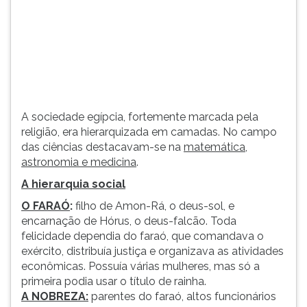
(primeira
tecla
à
direita
do
F).
Para
ir
A sociedade egípcia, fortemente marcada pela
ao
religião, era hierarquizada em camadas. No campo
menu
das ciências destacavam-se na
matemática,
principal
astronomia e medicina
.
pressione
A hierarquia social
a
tecla
O FARAÓ
:
filho de Amon-Rá, o deus-sol, e
J
encarnação de Hórus, o deus-falcão. Toda
e
felicidade dependia do faraó, que comandava o
depois
exército, distribuía justiça e organizava as atividades
F.
econômicas. Possuía várias mulheres, mas só a
Pressione
primeira podia usar o título de rainha.
F
A NOBREZA:
parentes do faraó, altos funcionários
para