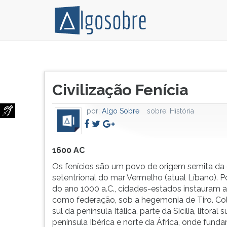
Os
Pressione
fenícios
TAB
Título
são
e
Civilização Fenícia
do
um
depois
artigo:
povo
F
por:
Algo Sobre
sobre:
História
de
para
origem
ouvir
semita
o
da
conteúdo
1600 AC
costa
principal
Os fenícios são um povo de origem semita da
setentrional
desta
setentrional do mar Vermelho (atual Líbano). P
do
tela.
do ano 1000 a.C., cidades-estados instauram a
mar
Para
como federação, sob a hegemonia de Tiro. Co
Vermelho
pular
sul da península Itálica, parte da Sicília, litoral s
(atual
essa
península Ibérica e norte da África, onde fund