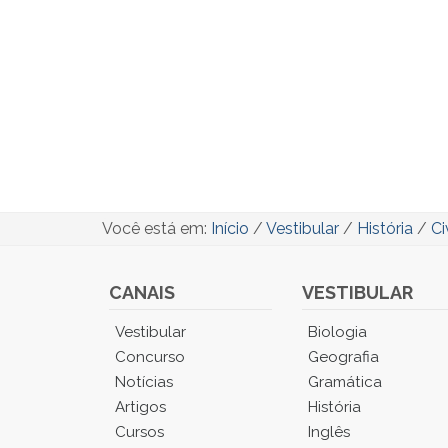
Você está em:
Início
/
Vestibular
/
História
/
Ci
CANAIS
VESTIBULAR
Você
Vestibular
Biologia
está
Concurso
Geografia
no
Notícias
Gramática
Menu
Artigos
História
Principal.
Cursos
Inglês
Pressione