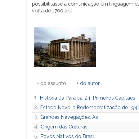
possibilitasse a comunicação em linguagem esc
G
volta de 1700 a.C.
(primeira
tecla
à
direita
do
F).
Para
ir
ao
menu
principal
+ do assunto
+ do autor
pressione
a
1.
História da Paraíba: 2.1. Primeiros Capitães 
tecla
2.
J
Estado Novo, a Redemocratização de 194
e
3.
Grandes Navegações, As
depois
4.
Origem das Culturas
F.
Pressione
5.
Povos Nativos do Brasil