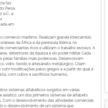
cia faz
 do Persa
 a.C., a
os
otada em
é o comércio marítimo. Realizam grande intercâmbio
torâneas da África e da península Ibérica, no
 comerciantes ricos e utilizam o trabalho escravo. A
ares, detentores da riqueza e do poder militar. Cada
do pelas famílias mais poderosas. Desenvolvem
o, vidro, tecido e artesanato metalúrgico. Criam
com modificações pelos gregos e a partir do qual é
teísta, com cultos e sacrifícios humanos.
tros sistemas alfabéticos surgidos em várias
e asiático, um dos primeiros sistemas de alfabeto
os. Com o desenvolvimento das atividades comerciais
rio o desenvolvimento de um sistema que