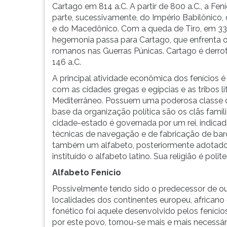
Líbano).
leitura
Cartago em 814 a.C. A partir de 800 a.C., a Fení
Por
pressione
parte, sucessivamente, do Império Babilônico,
volta
TAB
e do Macedônico. Com a queda de Tiro, em 332
do
e
hegemonia passa para Cartago, que enfrenta 
ano
depois
romanos nas Guerras Púnicas. Cartago é derr
1000
F.
146 a.C.
a.C.,
Para
A principal atividade econômica dos fenícios 
cidades-
pausar
com as cidades gregas e egípcias e as tribos li
estados
a
Mediterrâneo. Possuem uma poderosa classe de
instaura...
leitura
base da organização política são os clãs famili
pressione
cidade-estado é governada por um rei, indica
D
técnicas de navegação e de fabricação de barc
(primeira
também um alfabeto, posteriormente adotado 
tecla
instituído o alfabeto latino. Sua religião é poli
à
esquerda
Alfabeto Fenício
do
Possivelmente tendo sido o predecessor de ou
F),
localidades dos continentes europeu, africano 
para
fonético foi aquele desenvolvido pelos feníci
continuar
por este povo, tornou-se mais e mais necessá
pressione