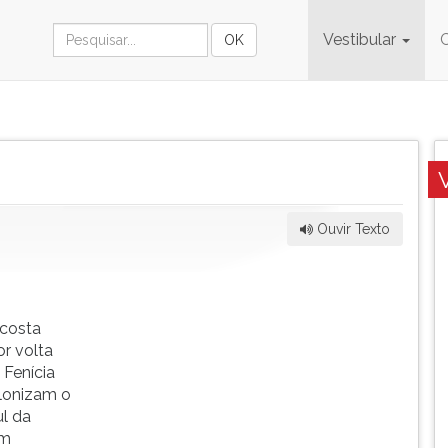
Vestibular
Ouvir Texto
 costa
or volta
 Fenícia
lonizam o
ul da
am