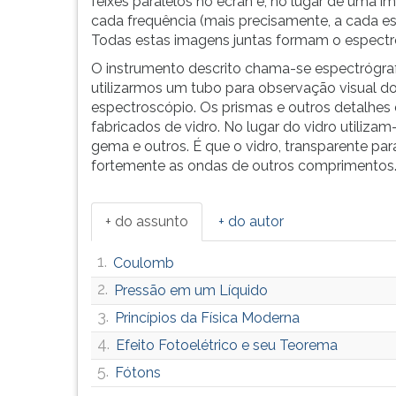
feixes paralelos no écran e, no lugar de uma 
cada frequência (mais precisamente, a cada es
Todas estas imagens juntas formam o espectr
O instrumento descrito chama-se espectrógrafo
utilizarmos um tubo para observação visual d
espectroscópio. Os prismas e outros detalhes
fabricados de vidro. No lugar do vidro utilizam
gema e outros. É que o vidro, transparente pa
fortemente as ondas de outros comprimentos
+ do assunto
+ do autor
1.
Coulomb
2.
Pressão em um Líquido
3.
Princípios da Física Moderna
4.
Efeito Fotoelétrico e seu Teorema
5.
Fótons