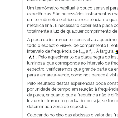
G
Um termômetro habitual é pouco sensível para
(primeira
experiências. São necessários instrumentos ma
tecla
um termômetro elétrico de resistência, no qua
à
metálica fina . É necessário cobrir esta plac
direita
totalmente a luz de qualquer comprimento de
do
F).
A placa do instrumento, sensível ao aquecimento
Para
todo o espectro visível, de comprimento l , ent
ir
intervalo de frequência de f
a f
. À largura
vm
vi
ao
. Pelo aquecimento da placa negra do inst
menu
luminosa, que corresponde ao intervalo de fr
principal
espectro, verificaremos que grande parte da e
pressione
para a amarela-verde, como nos parece à vista
a
Pelo resultado destas experiências pode constr
tecla
por unidade de tempo em relação à frequência.
J
da placa, enquanto que a frequência não é difí
e
luz um instrumento graduado, ou seja, se for
depois
determinada zona do espectro.
F.
Pressione
Colocando no eixo das abcissas o valor das fr