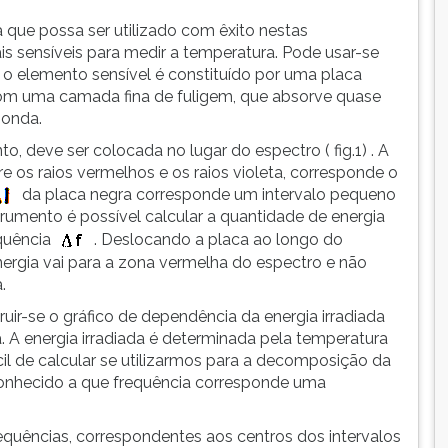
 que possa ser utilizado com êxito nestas
is sensíveis para medir a temperatura. Pode usar-se
l o elemento sensível é constituído por uma placa
a com uma camada fina de fuligem, que absorve quase
 onda.
, deve ser colocada no lugar do espectro ( fig.1) . A
re os raios vermelhos e os raios violeta, corresponde o
da placa negra corresponde um intervalo pequeno
rumento é possível calcular a quantidade de energia
equência
. Deslocando a placa ao longo do
nergia vai para a zona vermelha do espectro e não
.
uir-se o gráfico de dependência da energia irradiada
 A energia irradiada é determinada pela temperatura
cil de calcular se utilizarmos para a decomposição da
 conhecido a que frequência corresponde uma
equências, correspondentes aos centros dos intervalos