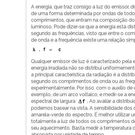
seja,
leitura
A energia, que traz consigo a luz do emissor, di
luz
pressione
de uma forma determinada por ondas de todo
com
TAB
comprimentos, que entram na composição do 
um
e
luminoso. Pode dizer-se que a energia está dist
compr...
depois
segundo as frequências, visto que entre o co
F.
de onda e a frequência existe uma relação sim
Para
pausar
a
leitura
Qualquer emissor de luz é caracterizado pela e
pressione
energia irradiada não se distribui uniformemen
D
a principal característica da radiação é a dis
(primeira
segundo os comprimentos de onda ou as frequê
tecla
experimentalmente. Por isso, com o auxílio de
à
exemplo, de um arco voltaico, e medir-se a e
esquerda
espectral de largura
. Ao avaliar a distri
do
podemos basear na vista. A sensibilidade dos o
F),
amarela-verde do espectro. É melhor utilizar
para
totalmente a luz de todos os comprimentos d
continuar
seu aquecimento. Basta medir a temperatura do
pressione
absorvida por unidade de tempo.