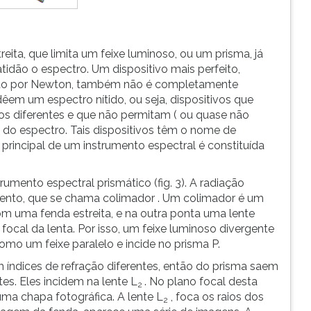
ita, que limita um feixe luminoso, ou um prisma, já
idão o espectro. Um dispositivo mais perfeito,
sto por Newton, também não é completamente
dêem um espectro nítido, ou seja, dispositivos que
diferentes e que não permitam ( ou quase não
 do espectro. Tais dispositivos têm o nome de
 principal de um instrumento espectral é constituída
ento espectral prismático (fig. 3). A radiação
umento, que se chama colimador . Um colimador é um
uma fenda estreita, e na outra ponta uma lente
focal da lenta. Por isso, um feixe luminoso divergente
como um feixe paralelo e incide no prisma P.
 índices de refração diferentes, então do prisma saem
es. Eles incidem na lente L
. No plano focal desta
2
uma chapa fotográfica. A lente L
, foca os raios dos
2