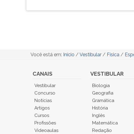
Você está em:
Início
/
Vestibular
/
Física
/
Esp
CANAIS
VESTIBULAR
Você
Vestibular
Biologia
está
Concurso
Geografia
no
Notícias
Gramática
Menu
Artigos
História
Principal.
Cursos
Inglês
Pressione
TAB
Profissões
Matemática
e
Videoaulas
Redação