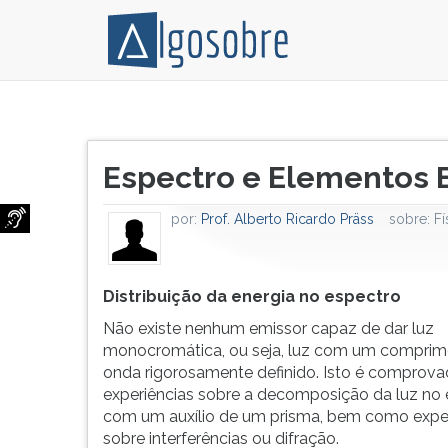
Distribuição
Pressione
da
TAB
Título
energia
e
Espectro e Elementos 
do
no
depois
artigo:
espectro
F
por:
Prof. Alberto Ricardo Präss
sobre:
Fí
Não
para
existe
ouvir
nenhum
o
emissor
conteúdo
Distribuição da energia no espectro
capaz
principal
Não existe nenhum emissor capaz de dar luz
de
desta
monocromática, ou seja, luz com um comprim
dar
tela.
onda rigorosamente definido. Isto é comprova
luz
Para
experiências sobre a decomposição da luz no
monocromática,
pular
com um auxílio de um prisma, bem como exper
ou
essa
sobre interferências ou difração.