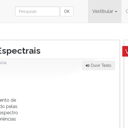
Vestibular
Espectrais
sica
Ouvir Texto
ento de
do pelas
 espectro
iências