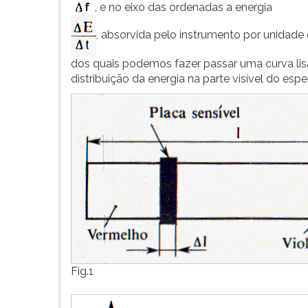
F
, e no eixo das ordenadas a energia
para
, absorvida pelo instrumento por unidad
ouvir
essa
dos quais podemos fazer passar uma curva lisa 
instrução
distribuição da energia na parte visível do espe
novamente.
Fig.1