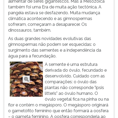
alimentar de seres gigantescos. Mas a Mesozóica
ouvir
também foi uma Era de muita ação tectônica. A
essa
pangéia estava se desfazendo. Muita mudança
instrução
climática acontecendo e as gimnospermas
novamente.
sofreram, começaram a desaparecer. Os
dinossauros, também.
As duas grandes novidades evolutivas das
gimnospermas não podem ser esquecidas: o
surgimento das sementes e a independência da
água para a fecundação.
A semente é uma estrutura
derivada do óvulo, fecundado e
desenvolvido. Cuidado com as
comparações: o óvulo das
plantas não corresponde "ipsis
litteris" ao óvulo humano. O
óvulo vegetal fica na pinha ou na
flor e contém o megásporo. O megásporo originará
o gametófito feminino que então formará a oosfera
– o gameta feminino. A oosfera corresponderia ao