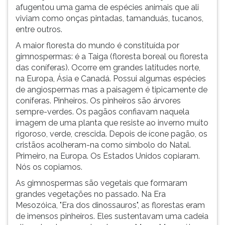
(primeira
afugentou uma gama de espécies animais que ali
tecla
viviam como onças pintadas, tamanduás, tucanos,
à
entre outros.
direita
A maior floresta do mundo é constituída por
do
gimnospermas: é a Taiga (floresta boreal ou floresta
F).
das coníferas). Ocorre em grandes latitudes norte,
Para
na Europa, Ásia e Canadá. Possui algumas espécies
ir
de angiospermas mas a paisagem é tipicamente de
ao
coníferas. Pinheiros. Os pinheiros são árvores
menu
sempre-verdes. Os pagãos confiavam naquela
principal
imagem de uma planta que resiste ao inverno muito
pressione
rigoroso, verde, crescida. Depois de ícone pagão, os
a
cristãos acolheram-na como símbolo do Natal.
tecla
Primeiro, na Europa. Os Estados Unidos copiaram.
J
Nós os copiamos.
e
depois
As gimnospermas são vegetais que formaram
F.
grandes vegetações no passado. Na Era
Pressione
Mesozóica, "Era dos dinossauros", as florestas eram
F
de imensos pinheiros. Eles sustentavam uma cadeia
para