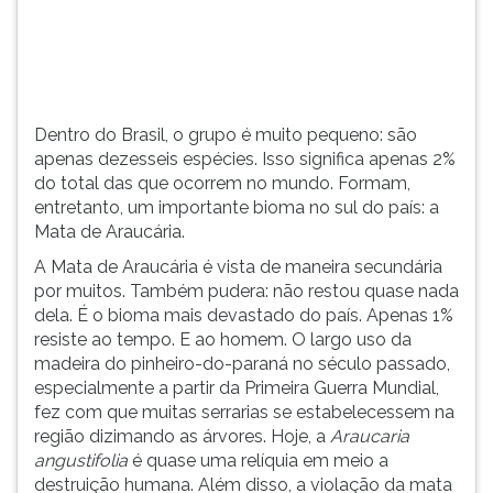
total
TAB
das
e
que
depois
ocorrem
F.
no
Para
Dentro do Brasil, o grupo é muito pequeno: são
mundo.
pausar
apenas dezesseis espécies. Isso significa apenas 2%
Formam,
a
do total das que ocorrem no mundo. Formam,
entr...
leitura
entretanto, um importante bioma no sul do país: a
pressione
Mata de Araucária.
D
(primeira
A Mata de Araucária é vista de maneira secundária
tecla
por muitos. Também pudera: não restou quase nada
à
dela. É o bioma mais devastado do país. Apenas 1%
esquerda
resiste ao tempo. E ao homem. O largo uso da
do
madeira do pinheiro-do-paraná no século passado,
F),
especialmente a partir da Primeira Guerra Mundial,
para
fez com que muitas serrarias se estabelecessem na
continuar
região dizimando as árvores. Hoje, a
Araucaria
pressione
angustifolia
é quase uma relíquia em meio a
G
destruição humana. Além disso, a violação da mata