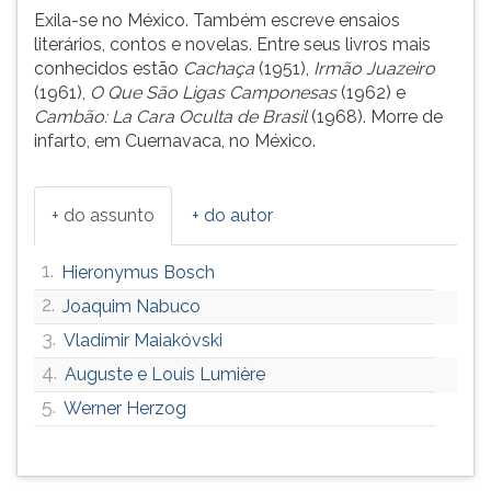
Exila-se no México. Também escreve ensaios
literários, contos e novelas. Entre seus livros mais
conhecidos estão
Cachaça
(1951),
Irmão Juazeiro
(1961),
O Que São Ligas Camponesas
(1962) e
Cambão: La Cara Oculta de Brasil
(1968). Morre de
infarto, em Cuernavaca, no México.
+ do assunto
+ do autor
1.
Hieronymus Bosch
2.
Joaquim Nabuco
3.
Vladímir Maiakóvski
4.
Auguste e Louis Lumière
5.
Werner Herzog