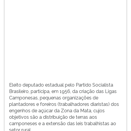
(primeira
tecla
à
direita
do
F).
Para
ir
ao
menu
principal
pressione
a
Eleito deputado estadual pelo Partido Socialista
tecla
Brasileiro, participa, em 1956, da criação das Ligas
J
Camponesas, pequenas organizações de
e
plantadores e foreiros (trabalhadores diaristas) dos
depois
engenhos de açúcar da Zona da Mata, cujos
F.
objetivos são a distribuição de terras aos
Pressione
camponeses e a extensão das leis trabalhistas ao
F
setor rural.
para