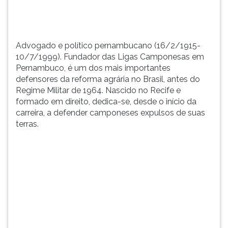
defensore...
TAB
e
depois
F.
Advogado e político pernambucano (16/2/1915-
Para
10/7/1999). Fundador das Ligas Camponesas em
pausar
Pernambuco, é um dos mais importantes
a
defensores da reforma agrária no Brasil, antes do
leitura
Regime Militar de 1964. Nascido no Recife e
pressione
formado em direito, dedica-se, desde o início da
D
carreira, a defender camponeses expulsos de suas
(primeira
terras.
tecla
à
esquerda
do
F),
para
continuar
pressione
G