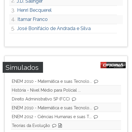
2.
J.D. Salinger
ouvir
3.
Henri Becquerel
essa
4.
instrução
Itamar Franco
novamente.
5.
José Bonifácio de Andrada e Silva
Simulados
ENEM 2010 - Matemática e suas Tecnolo...
História - Nível Médio para Polícial ...
Direito Administrativo SP (FCC)
ENEM 2010 - Matemática e suas Tecnolo...
ENEM 2012 - Ciências Humanas e suas T...
Teorias da Evolução