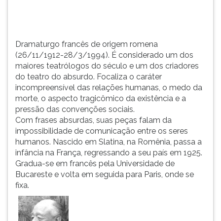
dos
TAB
cri...
e
depois
F.
Dramaturgo francês de origem romena
Para
(26/11/1912-28/3/1994). É considerado um dos
pausar
maiores teatrólogos do século e um dos criadores
a
do teatro do absurdo. Focaliza o caráter
leitura
incompreensível das relações humanas, o medo da
pressione
morte, o aspecto tragicômico da existência e a
D
pressão das convenções sociais.
(primeira
Com frases absurdas, suas peças falam da
tecla
impossibilidade de comunicação entre os seres
à
humanos. Nascido em Slatina, na Romênia, passa a
esquerda
infância na França, regressando a seu país em 1925.
do
Gradua-se em francês pela Universidade de
F),
Bucareste e volta em seguida para Paris, onde se
para
fixa.
continuar
pressione
G