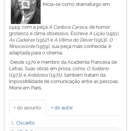
(primeira
Inicia-se como dramaturgo em
tecla
à
direita
1949, com a peça
A Cantora Careca
, de humor
do
grotesco e clima obsessivo. Escreve
A Lição
(1951),
F).
As Cadeiras
(1952) e
A Vítima do Dever
(1953).
O
Para
Rinoceronte
(1959), sua peça mais conhecida, é
ir
adaptada para o cinema.
ao
menu
Desde 1970 é membro da Academia Francesa de
principal
Letras. Suas obras em prosa, como
O Solitário
pressione
(1973) e
Antídotos
(1975), também tratam da
a
impossibilidade de comunicação entre as pessoas.
tecla
Morre em Paris.
J
e
depois
+ do assunto
+ do autor
F.
Pressione
1.
Oscarito
F
para