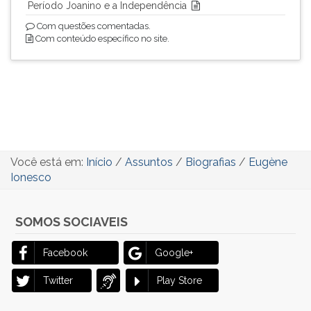
Período Joanino e a Independência
Com questões comentadas.
Com conteúdo específico no site.
Você está em:
Início
/
Assuntos
/
Biografias
/
Eugène
Ionesco
SOMOS SOCIAVEIS
Facebook
Google+
Twitter
Play Store