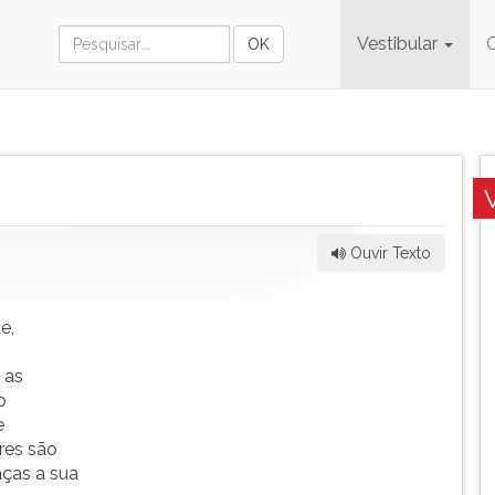
Vestibular
Ouvir Texto
e,
 as
o
e
res são
aças a sua