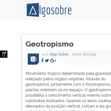
Movimento
Pressione
trópico
TAB
Título
determinado
e
Geotropismo
do
pela
depois
artigo:
gravidade,
F
por:
Algo Sobre
sobre:
Biologia
realizado
para
pelos
ouvir
órgãos
o
vegetais.
conteúdo
Movimento trópico determinado pela gravidad
Através
principal
realizado pelos órgãos vegetais. Através do
do
desta
geotropismo, juntamente com o fototropismo,
geotropismo,
tela.
plantas orientam-se no espaço. O geotropism
juntamente
Para
possibilita o crescimento vertical mesmo sobr
com
pular
substratos inclinados. Quando os eixos caulina
o
essa
desviados da posição vertical, voltam a ela gr