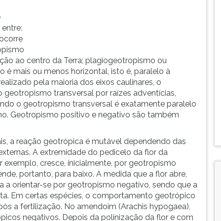
e
entre:
ocorre
ropismo
eção ao centro da Terra; plagiogeotropismo ou
é mais ou menos horizontal, isto é, paralelo à
ealizado pela maioria dos eixos caulinares, o
o geotropismo transversal por raízes adventícias,
Quando o geotropismo transversal é exatamente paralelo
ismo. Geotropismo positivo e negativo são também
is, a reação geotrópica é mutável dependendo das
externas. A extremidade do pedicelo da flor da
r exemplo, cresce, inicialmente, por geotropismo
ende, portanto, para baixo. A medida que a flor abre,
a a orientar-se por geotropismo negativo, sendo que a
anta. Em certas espécies, o comportamento geotrópico
após a fertilização. No amendoim (Arachis hypogaea),
ópicos negativos. Depois da polinização da flor e com