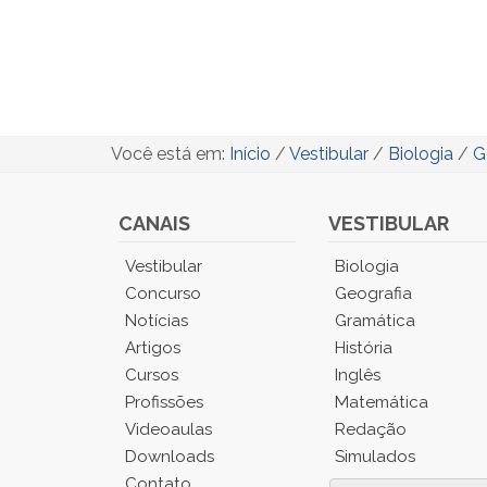
Você está em:
Início
/
Vestibular
/
Biologia
/
G
CANAIS
VESTIBULAR
Você
Vestibular
Biologia
está
Concurso
Geografia
no
Notícias
Gramática
Menu
Artigos
História
Principal.
Cursos
Inglês
Pressione
TAB
Profissões
Matemática
e
Videoaulas
Redação
depois
Downloads
Simulados
F
Contato