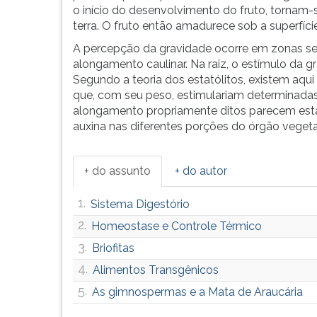
o início do desenvolvimento do fruto, tornam-s
G
terra. O fruto então amadurece sob a superfíci
(primeira
tecla
A percepção da gravidade ocorre em zonas se
à
alongamento caulinar. Na raiz, o estímulo da g
direita
Segundo a teoria dos estatólitos, existem aqui
do
que, com seu peso, estimulariam determinadas 
F).
alongamento propriamente ditos parecem esta
Para
auxina nas diferentes porções do órgão vegeta
ir
ao
menu
+ do assunto
+ do autor
principal
pressione
1.
Sistema Digestório
a
2.
Homeostase e Controle Térmico
tecla
J
3.
Briofitas
e
4.
Alimentos Transgênicos
depois
5.
F.
As gimnospermas e a Mata de Araucária
Pressione