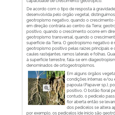
f...
leitura
capacidade de crescimento geotrópico.
pressione
De acordo com o tipo de resposta à gravidad
TAB
desenvolvida pelo órgão vegetal, distinguimos 
e
geotropismo negativo, quando o crescimento 
depois
em direção contrária ao centro da Terra; geot
F.
positivo, quando o crescimento ocorre em dir
Para
geotropismo transversal, quando o crescimento 
pausar
superfície da Terra. O geotropismo negativo é r
a
geotropismo positivo pelas raízes principais e 
leitura
caules rastejantes, ramos laterais e folhas. 
pressione
à superfície terrestre, fala-se em diageotrop
D
denominados de ortogeotropismos.
(primeira
Em alguns órgãos vegeta
tecla
condições internas e/ou 
à
papoula (Papaver sp.), po
esquerda
positivo. O botão floral p
do
contudo, o pedicelo pass
F),
flor aberta então se lev
para
dos pedicelos se altera 
continuar
por exemplo, os pedicelos ide início são geotr
pressione