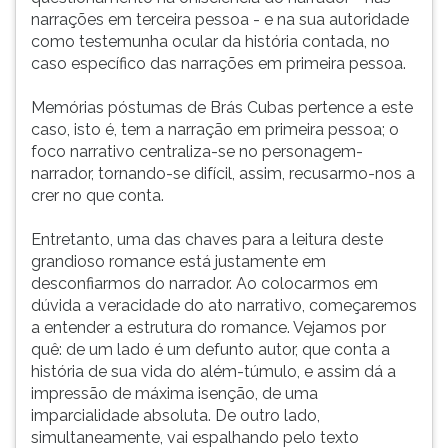
narrações em terceira pessoa - e na sua autoridade
ouvir
como testemunha ocular da história contada, no
essa
caso específico das narrações em primeira pessoa.
instrução
novamente.
Memórias póstumas de Brás Cubas pertence a este
caso, isto é, tem a narração em primeira pessoa; o
foco narrativo centraliza-se no personagem-
narrador, tornando-se difícil, assim, recusarmo-nos a
crer no que conta.
Entretanto, uma das chaves para a leitura deste
grandioso romance está justamente em
desconfiarmos do narrador. Ao colocarmos em
dúvida a veracidade do ato narrativo, começaremos
a entender a estrutura do romance. Vejamos por
quê: de um lado é um defunto autor, que conta a
história de sua vida do além-túmulo, e assim dá a
impressão de máxima isenção, de uma
imparcialidade absoluta. De outro lado,
simultaneamente, vai espalhando pelo texto