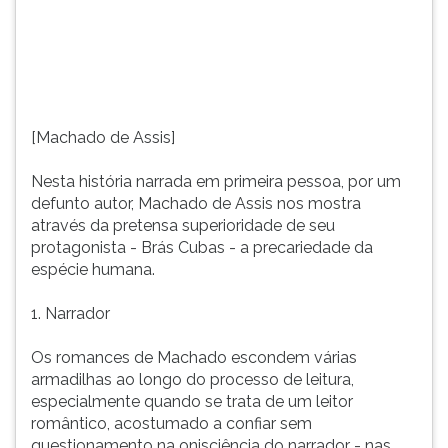
romances
(primeira
de
tecla
Machado
à
escondem
direita
várias
do
armadilhas
F).
[Machado de Assis]
ao
Para
longo
ir
Nesta história narrada em primeira pessoa, por um
do
ao
defunto autor, Machado de Assis nos mostra
processo
menu
através da pretensa superioridade de seu
de
principal
protagonista - Brás Cubas - a precariedade da
leitura,
pressione
espécie humana.
especialmente
a
quando
tecla
1. Narrador
se
J
trata
e
Os romances de Machado escondem várias
de
depois
armadilhas ao longo do processo de leitura,
um
F.
especialmente quando se trata de um leitor
leitor
Pressione
romântico, acostumado a confiar sem
rom
F
questionamento na onisciência do narrador - nas
para