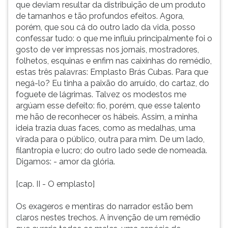
que deviam resultar da distribuição de um produto
de tamanhos e tão profundos efeitos. Agora,
porém, que sou cá do outro lado da vida, posso
confessar tudo: o que me influiu principalmente foi o
gosto de ver impressas nos jornais, mostradores,
folhetos, esquinas e enfim nas caixinhas do remédio,
estas três palavras: Emplasto Brás Cubas. Para que
negá-lo? Eu tinha a paixão do arruído, do cartaz, do
foguete de lágrimas. Talvez os modestos me
argúam esse defeito: fio, porém, que esse talento
me hão de reconhecer os hábeis. Assim, a minha
ideia trazia duas faces, como as medalhas, uma
virada para o público, outra para mim. De um lado,
filantropia e lucro; do outro lado sede de nomeada.
Digamos: - amor da glória.
[cap. II - O emplasto]
Os exageros e mentiras do narrador estão bem
claros nestes trechos. A invenção de um remédio