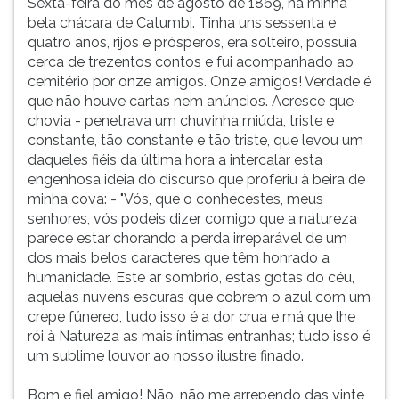
Sexta-feira do mês de agosto de 1869, na minha
bela chácara de Catumbi. Tinha uns sessenta e
quatro anos, rijos e prósperos, era solteiro, possuía
cerca de trezentos contos e fui acompanhado ao
cemitério por onze amigos. Onze amigos! Verdade é
que não houve cartas nem anúncios. Acresce que
chovia - penetrava um chuvinha miúda, triste e
constante, tão constante e tão triste, que levou um
daqueles fiéis da última hora a intercalar esta
engenhosa ideia do discurso que proferiu à beira de
minha cova: - "Vós, que o conhecestes, meus
senhores, vós podeis dizer comigo que a natureza
parece estar chorando a perda irreparável de um
dos mais belos caracteres que têm honrado a
humanidade. Este ar sombrio, estas gotas do céu,
aquelas nuvens escuras que cobrem o azul com um
crepe fúnereo, tudo isso é a dor crua e má que lhe
rói à Natureza as mais íntimas entranhas; tudo isso é
um sublime louvor ao nosso ilustre finado.
Bom e fiel amigo! Não, não me arrependo das vinte