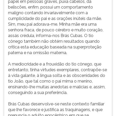
papel em pessoas graves, puxa cabelos, dá
beliscões, enfim, possui um comportamento
maligno contando invariavelmente com a
cumplicidade do pai e as orações inúteis da mãe.
Sim, meu pai adorava-me. Minha mãe era uma
senhora fraca, de pouco cérebro e muito coração,
assás crédula, informa-nos Brás Cubas. O tio
cônego também não obtém resultados quando
critica esta educação baseada na superproteção
paterna e na omissão materna.
A mediocridade e a frouxidão do tio cônego, que
entretanto, tinha virtudes exemplares, contrapõe-se
à vida galante, à língua solta e às obscenidades do
tio João, que tal como o pai mima o menino,
ensinando-lhe muitas anedotas e malícias e, assim,
conseguindo a sua preferência.
Brás Cubas desenvolve-se neste contexto familiar
que lhe favorece e justifica as traquinagens, e que
prenuncia o adulto egocêntrico em que se