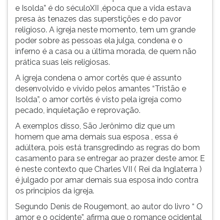
e Isolda” é do séculoXII ,época que a vida estava
presa às tenazes das superstições e do pavor
religioso. A igreja neste momento, tem um grande
poder sobre as pessoas ela julga, condena e o
inferno é a casa ou a última morada, de quem não
prática suas leis religiosas.
A igreja condena o amor cortês que é assunto
desenvolvido e vivido pelos amantes “Tristão e
Isolda”, o amor cortês é visto pela igreja como
pecado, inquietação e reprovação.
A exemplos disso, São Jerônimo diz que um
homem que ama demais sua esposa , essa é
adúltera, pois está transgredindo as regras do bom
casamento para se entregar ao prazer deste amor. E
é neste contexto que Charles VII ( Rei da Inglaterra )
é julgado por amar demais sua esposa indo contra
os princípios da igreja.
Segundo Denis de Rougemont, ao autor do livro “ O
amor e o ocidente”, afirma que o romance ocidental