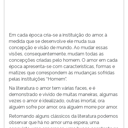
concepção
TAB
e
e
visã...
depois
F.
Para
Em cada época cria-se a instituição do amor, à
pausar
medida que se desenvolve ele muda sua
a
concepção e visão de mundo. Ao mudar essas
leitura
visões, consequentemente, mudam todas as
pressione
concepções criadas pelo homem. O amor em cada
D
época apresenta-se com características, formas e
(primeira
matizes que correspondem às mudanças sofridas
tecla
pelas instituições “Homem”.
à
esquerda
Na literatura o amor tem várias faces, e é
do
demonstrado e vivido de muitas maneiras, algumas
F),
vezes o amor é idealizado, outras imortal, ora
para
alguém sofre por amor, ora alguém morre por amor.
continuar
Retomando alguns clássicos da literatura podemos
pressione
observar que há no amor uma espera, uma
G