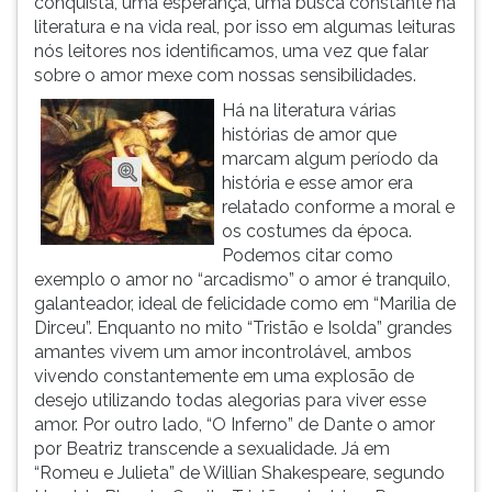
conquista, uma esperança, uma busca constante na
(primeira
literatura e na vida real, por isso em algumas leituras
tecla
nós leitores nos identificamos, uma vez que falar
à
sobre o amor mexe com nossas sensibilidades.
direita
do
Há na literatura várias
F).
histórias de amor que
Para
marcam algum período da
ir
história e esse amor era
ao
relatado conforme a moral e
menu
os costumes da época.
principal
Podemos citar como
pressione
exemplo o amor no “arcadismo” o amor é tranquilo,
a
galanteador, ideal de felicidade como em “Marilia de
tecla
Dirceu”. Enquanto no mito “Tristão e Isolda” grandes
J
amantes vivem um amor incontrolável, ambos
e
vivendo constantemente em uma explosão de
depois
desejo utilizando todas alegorias para viver esse
F.
amor. Por outro lado, “O Inferno” de Dante o amor
Pressione
por Beatriz transcende a sexualidade. Já em
F
“Romeu e Julieta” de Willian Shakespeare, segundo
para