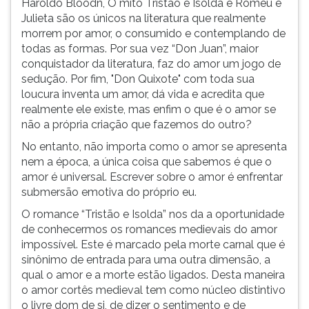
Haroldo Bloodn, O mito Tristão e Isolda e Romeu e
ouvir
Julieta são os únicos na literatura que realmente
essa
morrem por amor, o consumido e contemplando de
instrução
todas as formas. Por sua vez “Don Juan”, maior
novamente.
conquistador da literatura, faz do amor um jogo de
sedução. Por fim, "Don Quixote" com toda sua
loucura inventa um amor, dá vida e acredita que
realmente ele existe, mas enfim o que é o amor se
não a própria criação que fazemos do outro?
No entanto, não importa como o amor se apresenta
nem a época, a única coisa que sabemos é que o
amor é universal. Escrever sobre o amor é enfrentar
submersão emotiva do próprio eu.
O romance “Tristão e Isolda” nos da a oportunidade
de conhecermos os romances medievais do amor
impossível. Este é marcado pela morte carnal que é
sinônimo de entrada para uma outra dimensão, a
qual o amor e a morte estão ligados. Desta maneira
o amor cortês medieval tem como núcleo distintivo
o livre dom de si, de dizer o sentimento e de