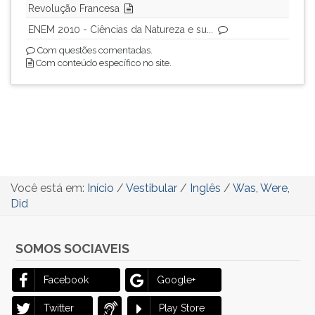
Revolução Francesa
ENEM 2010 - Ciências da Natureza e su...
Com questões comentadas.
Com conteúdo específico no site.
Você está em:
Início
/
Vestibular
/
Inglês
/
Was, Were,
Did
SOMOS SOCIAVEIS
Facebook
Google+
Twitter
Play Store