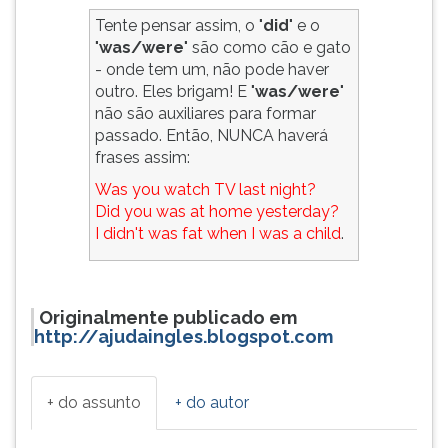
Tente pensar assim, o "
did
" e o
"
was/were
" são como cão e gato
- onde tem um, não pode haver
outro. Eles brigam! E "
was/were
"
não são auxiliares para formar
passado. Então, NUNCA haverá
frases assim:
Was you watch TV last night?
Did you was at home yesterday?
I didn't was fat when I was a child
.
Originalmente publicado em
http://ajudaingles.blogspot.com
+ do assunto
+ do autor