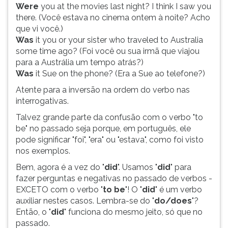
Were
you at the movies last night? I think I saw you
ouvir
there. (Você estava no cinema ontem à noite? Acho
essa
que vi você.)
instrução
Was
it you or your sister who traveled to Australia
novamente.
some time ago? (Foi você ou sua irmã que viajou
para a Austrália um tempo atrás?)
Was
it Sue on the phone? (Era a Sue ao telefone?)
Atente para a inversão na ordem do verbo nas
interrogativas.
Talvez grande parte da confusão com o verbo "to
be" no passado seja porque, em português, ele
pode significar "foi", "era" ou "estava", como foi visto
nos exemplos.
Bem, agora é a vez do "
did
". Usamos "
did
" para
fazer perguntas e negativas no passado de verbos -
EXCETO com o verbo "
to be
"! O "
did
" é um verbo
auxiliar nestes casos. Lembra-se do "
do/does
"?
Então, o "
did
" funciona do mesmo jeito, só que no
passado.