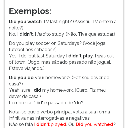
Exemplos:
Did you watch
TV last night? (Assistiu TV ontem à
noite?)
No, I
didn't
. I
had
to study. (Não. Tive que estudar.)
Do you play soccer on Saturdays? (Você joga
futebol aos sábados?)
Yes, I do, but last Saturday I
didn't play
. I was out
of town. (Jogo, mas sábado passado não joguei.
Estava viajando.)
Did you do
your homework? (Fez seu dever de
casa?)
Yeah, sure I
did
my homework. (Claro. Fiz meu
dever de casa.)
Lembre-se: "did" é passado de "do"!
Nota-se que o verbo principal volta à sua forma
infinitiva nas interrogativas e negativas.
Não se fala
I
didn't
play
ed
. Ou
Did
you watch
ed
?