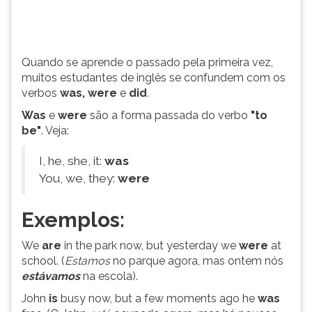
was,
TAB
were
e
e
depois
did.
F.
Quando se aprende o passado pela primeira vez,
Para
muitos estudantes de inglês se confundem com os
pausar
verbos
was, were
e
did
.
a
Was
e
were
são a forma passada do verbo
"to
leitura
be"
. Veja:
pressione
D
I, he, she, it:
was
(primeira
You, we, they:
were
tecla
à
esquerda
Exemplos:
do
F),
We
are
in the park now, but yesterday we
were
at
para
school. (
Estamos
no parque agora, mas ontem nós
continuar
estávamos
na escola).
pressione
John
is
busy now, but a few moments ago he
was
G