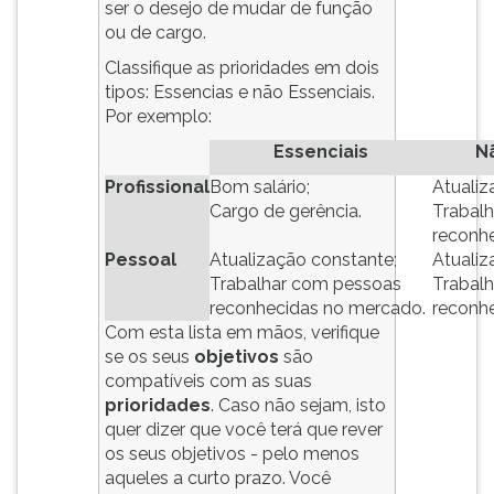
(primeira
ser o desejo de mudar de função
tecla
ou de cargo.
à
Classifique as prioridades em dois
direita
tipos: Essencias e não Essenciais.
do
Por exemplo:
F).
Essenciais
N
Para
ir
Profissional
Bom salário;
Atualiz
ao
Cargo de gerência.
Trabal
menu
reconh
principal
Pessoal
Atualização constante;
Atualiz
pressione
Trabalhar com pessoas
Trabal
a
reconhecidas no mercado.
reconh
tecla
Com esta lista em mãos, verifique
J
se os seus
objetivos
são
e
compatíveis com as suas
depois
prioridades
. Caso não sejam, isto
F.
quer dizer que você terá que rever
Pressione
os seus objetivos - pelo menos
F
aqueles a curto prazo. Você
para