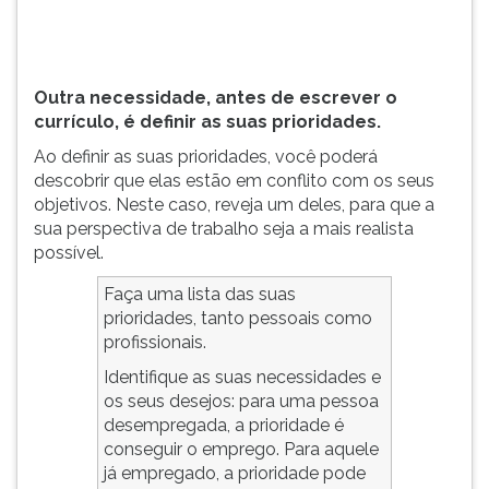
poderá
TAB
descobrir
e
que
depois
el...
F.
Outra necessidade, antes de escrever o
Para
currículo, é definir as suas
prioridades.
pausar
Ao definir as suas prioridades, você poderá
a
descobrir que elas estão em conflito com os seus
leitura
objetivos. Neste caso, reveja um deles, para que a
pressione
sua perspectiva de trabalho seja a mais realista
D
possível.
(primeira
tecla
Faça uma lista das suas
à
prioridades, tanto pessoais como
esquerda
profissionais.
do
F),
Identifique as suas necessidades e
para
os seus desejos: para uma pessoa
continuar
desempregada, a prioridade é
pressione
conseguir o emprego. Para aquele
G
já empregado, a prioridade pode