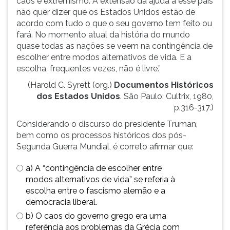
caos e extremismo. A extensão da ajuda a esse país
TAB
não quer dizer que os Estados Unidos estão de
e
acordo com tudo o que o seu governo tem feito ou
depois
fará. No momento atual da história do mundo
F.
quase todas as nações se veem na contingência de
Para
escolher entre modos alternativos de vida. E a
pausar
escolha, frequentes vezes, não é livre.”
a
(Harold C. Syrett (org.)
Documentos Históricos
leitura
dos Estados Unidos
. São Paulo: Cultrix, 1980,
pressione
p.316-317.)
D
(primeira
Considerando o discurso do presidente Truman,
tecla
bem como os processos históricos dos pós-
à
Segunda Guerra Mundial, é correto afirmar que:
esquerda
do
a) A “contingência de escolher entre
F),
modos alternativos de vida” se referia à
para
escolha entre o fascismo alemão e a
continuar
democracia liberal.
pressione
b) O caos do governo grego era uma
G
referência aos problemas da Grécia com