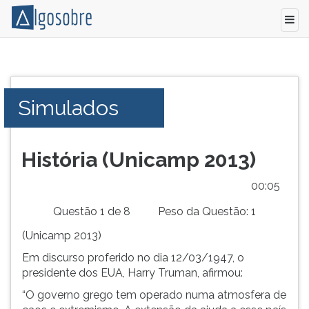
Simulado
Pressione
com
TAB
questões
e
Simulados
comentadas
depois
do
F
vestibular
para
2013
ouvir
História (Unicamp 2013)
da
o
Unicamp.
conteúdo
00:05
Conhecimentos
principal
Questão 1 de 8
Peso da Questão: 1
Gerais.
desta
tela.
(Unicamp 2013)
Para
Em discurso proferido no dia 12/03/1947, o
pular
presidente dos EUA, Harry Truman, afirmou:
essa
leitura
“O governo grego tem operado numa atmosfera de
pressione