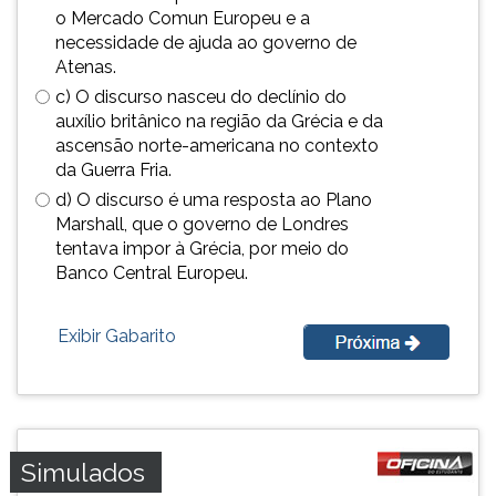
(primeira
o Mercado Comun Europeu e a
tecla
necessidade de ajuda ao governo de
à
Atenas.
direita
c) O discurso nasceu do declínio do
do
auxílio britânico na região da Grécia e da
F).
ascensão norte-americana no contexto
Para
da Guerra Fria.
ir
d) O discurso é uma resposta ao Plano
ao
Marshall, que o governo de Londres
menu
tentava impor à Grécia, por meio do
principal
Banco Central Europeu.
pressione
a
tecla
Exibir Gabarito
J
e
depois
F.
Pressione
Simulados
F
para