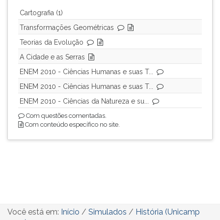
ouvir
Cartografia (1)
essa
Transformações Geométricas
instrução
Teorias da Evolução
novamente.
A Cidade e as Serras
ENEM 2010 - Ciências Humanas e suas T...
ENEM 2010 - Ciências Humanas e suas T...
ENEM 2010 - Ciências da Natureza e su...
Com questões comentadas.
Com conteúdo específico no site.
Você está em:
Início
/
Simulados
/
História (Unicamp