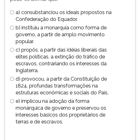
(primeira
tecla
a) consubstanciou os ideais propostos na
à
Confederação do Equador.
direita
b) instituiu a monarquia como forma de
do
governo, a partir de amplo movimento
F).
popular.
Para
c) propôs, a partir das idéias liberais das
ir
elites políticas, a extinção do tráfico de
ao
escravos, contrariando os interesses da
menu
Inglaterra.
principal
pressione
d) provocou, a partir da Constituição de
a
1824, profundas transformações na
tecla
estruturas econômicas e sociais do País.
J
e) implicou na adoção da forma
e
monárquica de governo e preservou os
depois
interesses básicos dos proprietários de
F.
terras e de escravos.
Pressione
F
para