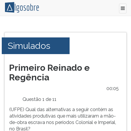
Conteúdo
Pressione
grátis
TAB
para
e
Simulados
vestibular,
depois
enem
F
e
para
concursos.
ouvir
Primeiro Reinado e
Videoaulas,
o
Regência
resumos
conteúdo
e
principal
00:05
download
desta
de
tela.
Questão 1 de 11
livros,
Para
(UFPE) Qual das alternativas a seguir contém as
biografias,
pular
atividades produtivas que mais utilizaram a mão-
guia
essa
de-obra escrava nos períodos Colonial e Imperial,
de
leitura
no Brasil?
profissões,
pressione