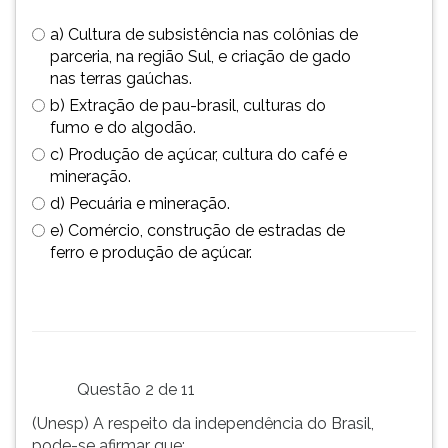
simulados
TAB
a) Cultura de subsistência nas colônias de
comentados.
e
parceria, na região Sul, e criação de gado
Acessibilidade
depois
nas terras gaúchas.
sem
F.
leitor
Para
b) Extração de pau-brasil, culturas do
de
pausar
fumo e do algodão.
tela.
a
c) Produção de açúcar, cultura do café e
leitura
mineração.
pressione
d) Pecuária e mineração.
D
e) Comércio, construção de estradas de
(primeira
ferro e produção de açúcar.
tecla
à
esquerda
do
F),
para
Questão 2 de 11
continuar
pressione
(Unesp) A respeito da independência do Brasil,
G
pode-se afirmar que: