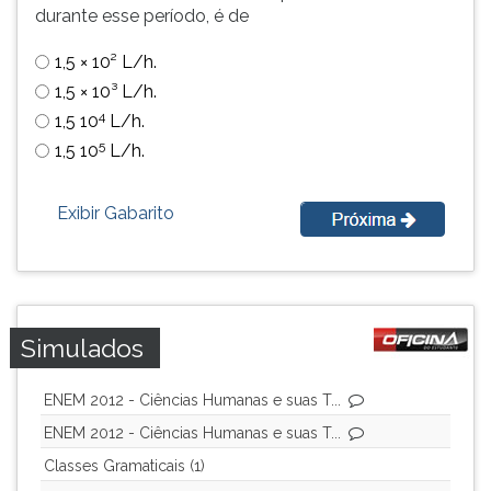
durante esse período, é de
simulados
TAB
comentados.
e
1,5 × 10² L/h.
Acessibilidade
depois
sem
F.
1,5 × 10³ L/h.
leitor
Para
4
1,5 10
L/h.
de
pausar
5
1,5 10
L/h.
tela.
a
leitura
pressione
Exibir Gabarito
D
(primeira
tecla
à
esquerda
Simulados
do
F),
ENEM 2012 - Ciências Humanas e suas T...
para
continuar
ENEM 2012 - Ciências Humanas e suas T...
pressione
Classes Gramaticais (1)
G