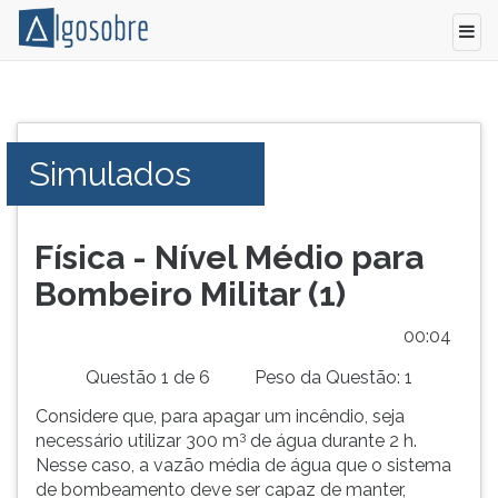
Conteúdo
Pressione
grátis
TAB
para
e
Simulados
vestibular,
depois
enem
F
e
para
concursos.
ouvir
Física - Nível Médio para
Videoaulas,
o
Bombeiro Militar (1)
resumos
conteúdo
e
principal
00:05
download
desta
de
tela.
Questão 1 de 6
Peso da Questão: 1
livros,
Para
Considere que, para apagar um incêndio, seja
biografias,
pular
3
necessário utilizar 300 m
de água durante 2 h.
guia
essa
Nesse caso, a vazão média de água que o sistema
de
leitura
de bombeamento deve ser capaz de manter,
profissões,
pressione