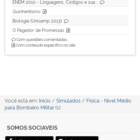
(primeira
ENEM 2010 - Linguagens, Códigos e sua...
tecla
Quinhentismo
à
Biologia (Unicamp 2013)
direita
do
O Pagador de Promessas
F).
Com questões comentadas.
Para
Com conteúdo específico no site.
ir
ao
menu
principal
pressione
a
tecla
J
Você está em:
Início
/
Simulados
/
Física - Nível Médio
e
para Bombeiro Militar (1)
depois
F.
Pressione
SOMOS SOCIAVEIS
F
para