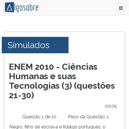
Conteúdo
Pressione
grátis
TAB
para
e
Simulados
vestibular,
depois
enem
F
e
para
concursos.
ouvir
ENEM 2010 - Ciências
Videoaulas,
o
Humanas e suas
resumos
conteúdo
e
principal
Tecnologias (3) (questões
download
desta
21-30)
de
tela.
livros,
Para
00:05
biografias,
pular
guia
essa
Questão 1 de 10
Peso da Questão: 1
de
leitura
Negro, filho de escrava e fidalgo português, o
profissões,
pressione