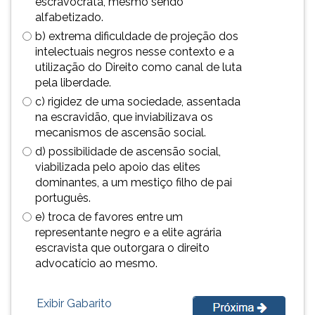
escravocrata, mesmo sendo
(primeira
alfabetizado.
tecla
b) extrema dificuldade de projeção dos
à
intelectuais negros nesse contexto e a
direita
utilização do Direito como canal de luta
do
pela liberdade.
F).
Para
c) rigidez de uma sociedade, assentada
ir
na escravidão, que inviabilizava os
ao
mecanismos de ascensão social.
menu
d) possibilidade de ascensão social,
principal
viabilizada pelo apoio das elites
pressione
dominantes, a um mestiço filho de pai
a
português.
tecla
e) troca de favores entre um
J
representante negro e a elite agrária
e
escravista que outorgara o direito
depois
advocatício ao mesmo.
F.
Pressione
F
Exibir Gabarito
para