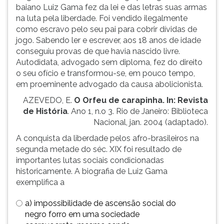
baiano Luiz Gama fez da lei e das letras suas armas
simulados
TAB
na luta pela liberdade. Foi vendido ilegalmente
comentados.
e
como escravo pelo seu pai para cobrir dívidas de
Acessibilidade
depois
jogo. Sabendo ler e escrever, aos 18 anos de idade
sem
F.
conseguiu provas de que havia nascido livre.
leitor
Para
Autodidata, advogado sem diploma, fez do direito
de
pausar
o seu ofício e transformou-se, em pouco tempo,
tela.
a
em proeminente advogado da causa abolicionista.
leitura
pressione
AZEVEDO, E.
O Orfeu de carapinha. In: Revista
D
de História
. Ano 1, n.o 3. Rio de Janeiro: Biblioteca
(primeira
Nacional, jan. 2004 (adaptado).
tecla
A conquista da liberdade pelos afro-brasileiros na
à
segunda metade do séc. XIX foi resultado de
esquerda
importantes lutas sociais condicionadas
do
historicamente. A biografia de Luiz Gama
F),
exemplifica a
para
continuar
a) impossibilidade de ascensão social do
pressione
negro forro em uma sociedade
G