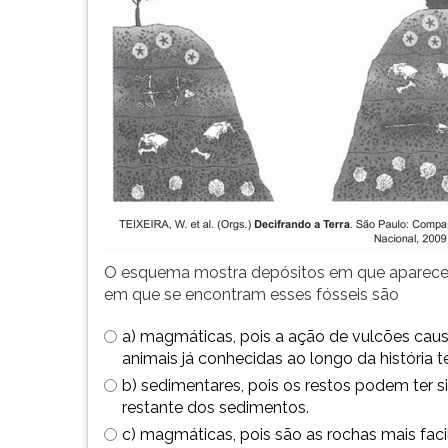
leitura
pressione
TAB
e
depois
F.
Para
pausar
a
leitura
pressione
D
(primeira
O esquema mostra depósitos em que aparecem 
tecla
em que se encontram esses fósseis são
à
esquerda
a) magmáticas, pois a ação de vulcões cau
do
animais já conhecidas ao longo da história te
F),
b) sedimentares, pois os restos podem ter si
para
restante dos sedimentos.
continuar
c) magmáticas, pois são as rochas mais faci
pressione