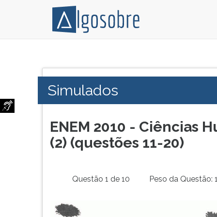
Simulado
Pressione
comentado.
TAB
e
Simulados
depois
F
para
ouvir
ENEM 2010 - Ciências H
o
(2) (questões 11-20)
conteúdo
principal
desta
tela.
Questão 1 de 10
Peso da Questão: 
Para
pular
essa