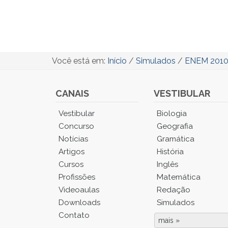
Você está em:
Início
/
Simulados
/
ENEM 2010 
CANAIS
VESTIBULAR
Você
Vestibular
Biologia
está
Concurso
Geografia
no
Notícias
Gramática
Menu
Artigos
História
Principal.
Cursos
Inglês
Pressione
TAB
Profissões
Matemática
e
Videoaulas
Redação
depois
Downloads
Simulados
F
Contato
para
mais »
Fim