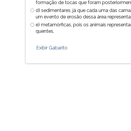
formação de tocas que foram posteriorment
G
d) sedimentares, já que cada uma das cama
(primeira
um evento de erosão dessa área representa
tecla
à
e) metamórficas, pois os animais representa
direita
quentes.
do
F).
Exibir Gabarito
Para
ir
ao
menu
principal
pressione
a
tecla
J
e
depois
F.
Pressione