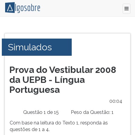
Conteúdo
Pressione
grátis
TAB
para
e
Simulados
vestibular,
depois
enem
F
e
para
concursos.
ouvir
Prova do Vestibular 2008
Videoaulas,
o
da UEPB - Língua
resumos
conteúdo
e
principal
Portuguesa
download
desta
de
tela.
00:05
livros,
Para
Questão 1 de 15
Peso da Questão: 1
biografias,
pular
guia
essa
Com base na leitura do Texto 1, responda às
de
leitura
questões de 1 a 4.
profissões,
pressione