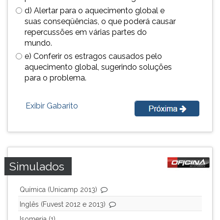
d) Alertar para o aquecimento global e
ouvir
suas conseqüências, o que poderá causar
essa
repercussões em várias partes do
instrução
mundo.
novamente.
e) Conferir os estragos causados pelo
aquecimento global, sugerindo soluções
para o problema.
Exibir Gabarito
Simulados
Química (Unicamp 2013)
Inglês (Fuvest 2012 e 2013)
Isomeria (1)