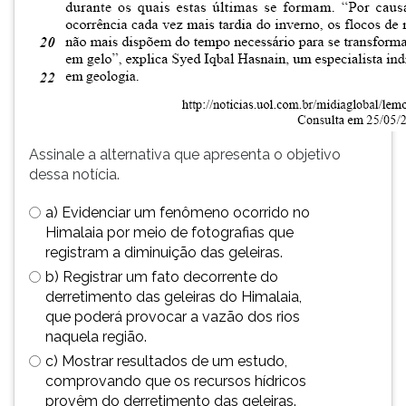
(primeira
tecla
à
direita
do
F).
Para
ir
Assinale a alternativa que apresenta o objetivo
ao
dessa notícia.
menu
principal
a) Evidenciar um fenômeno ocorrido no
pressione
Himalaia por meio de fotografias que
a
registram a diminuição das geleiras.
tecla
b) Registrar um fato decorrente do
J
derretimento das geleiras do Himalaia,
e
que poderá provocar a vazão dos rios
depois
naquela região.
F.
c) Mostrar resultados de um estudo,
Pressione
comprovando que os recursos hídricos
F
provêm do derretimento das geleiras.
para