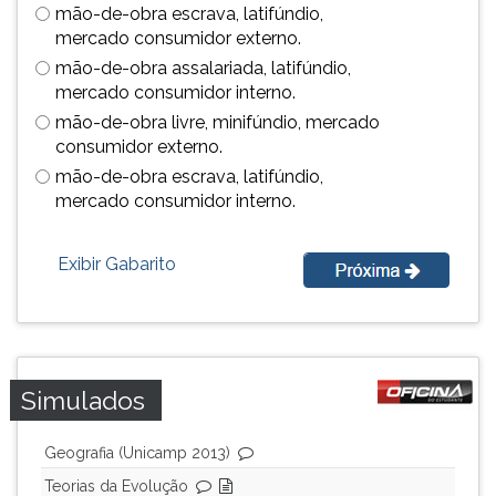
mão-de-obra escrava, latifúndio,
simulados
TAB
mercado consumidor externo.
comentados.
e
Acessibilidade
depois
mão-de-obra assalariada, latifúndio,
sem
F.
mercado consumidor interno.
leitor
Para
mão-de-obra livre, minifúndio, mercado
de
pausar
consumidor externo.
tela.
a
mão-de-obra escrava, latifúndio,
leitura
mercado consumidor interno.
pressione
D
(primeira
Exibir Gabarito
tecla
à
esquerda
do
F),
Simulados
para
continuar
Geografia (Unicamp 2013)
pressione
G
Teorias da Evolução