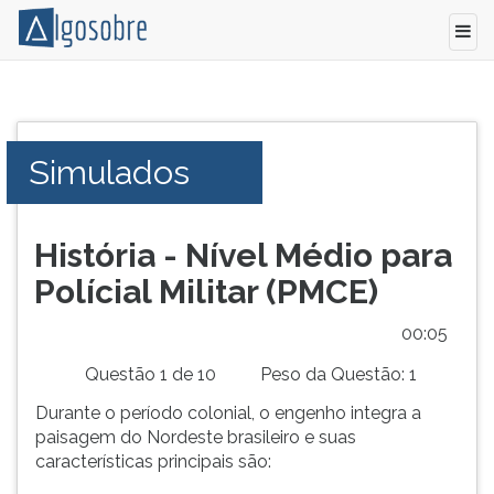
Conteúdo
Pressione
grátis
TAB
para
e
Simulados
vestibular,
depois
enem
F
e
para
concursos.
ouvir
História - Nível Médio para
Videoaulas,
o
Polícial Militar (PMCE)
resumos
conteúdo
e
principal
00:05
download
desta
de
tela.
Questão 1 de 10
Peso da Questão: 1
livros,
Para
Durante o período colonial, o engenho integra a
biografias,
pular
paisagem do Nordeste brasileiro e suas
guia
essa
características principais são:
de
leitura
profissões,
pressione