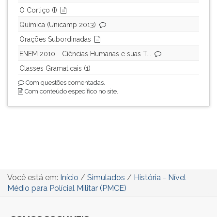
(primeira
O Cortiço (I)
tecla
à
Química (Unicamp 2013)
direita
Orações Subordinadas
do
ENEM 2010 - Ciências Humanas e suas T...
F).
Para
Classes Gramaticais (1)
ir
Com questões comentadas.
ao
Com conteúdo específico no site.
menu
principal
pressione
a
tecla
J
e
depois
Você está em:
Início
/
Simulados
/
História - Nível
F.
Médio para Polícial Militar (PMCE)
Pressione
F
para