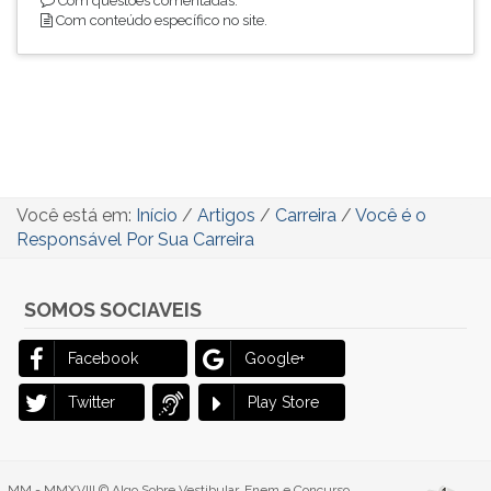
Com questões comentadas.
Com conteúdo específico no site.
Você está em:
Início
/
Artigos
/
Carreira
/
Você é o
Responsável Por Sua Carreira
SOMOS SOCIAVEIS
Facebook
Google+
Twitter
Play Store
MM - MMXVIII © Algo Sobre Vestibular, Enem e Concurso