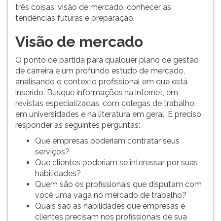
(primeira
três coisas: visão de mercado, conhecer as
tecla
tendências futuras e preparação.
à
direita
Visão de mercado
do
F).
O ponto de partida para qualquer plano de gestão
Para
de carreira é um profundo estudo de mercado,
ir
analisando o contexto profissional em que está
ao
inserido. Busque informações na internet, em
menu
revistas especializadas, com colegas de trabalho,
principal
em universidades e na literatura em geral. É preciso
pressione
responder as seguintes perguntas:
a
Que empresas poderiam contratar seus
tecla
serviços?
J
Que clientes poderiam se interessar por suas
e
habilidades?
depois
Quem são os profissionais que disputam com
F.
você uma vaga no mercado de trabalho?
Pressione
Quais são as habilidades que empresas e
F
clientes precisam nos profissionais de sua
para