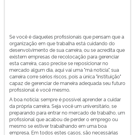
de
TAB
sua
e
carreira,
depois
ou
F.
se
Para
Se você é daqueles profissionais que pensam que a
acredita
pausar
organização em que trabalha está cuidando do
q...
a
desenvolvimento de sua carreira, ou se acredita que
leitura
existem empresas de recolocação para gerenciar
pressione
esta carreira, caso precise se reposicionar no
D
mercado algum dia, aqui vai uma "má notícia", sua
(primeira
carreira corre sérios riscos, pois a única "instituição"
tecla
capaz de gerenciar de maneira adequada seu futuro
à
profissional é você mesmo.
esquerda
do
A boa notícia: sempre é possível aprender a cuidar
F),
da própria carreira. Seja você um universitário, se
para
preparando para entrar no mercado de trabalho, um
continuar
profissional que acabou de perder o emprego ou
pressione
mesmo se estiver trabalhando em uma boa
G
empresa. Em todos estes casos, são necessárias