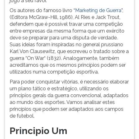
jogo a seu favor.
ouvir
Os autores do famoso livro “
Marketing de Guerra
”,
essa
(Editora McGraw-Hill, 1986), Al Ries e Jack Trout,
instrução
defendem que é possível travar uma competição
novamente.
entre empresas da mesma forma que um exército
deve se preparar para uma disputa de verdade.
Suas ideias foram inspiradas no general prussiano
Karl Von Clausewitz, que escreveu o tratado sobre a
guerra “On War“ (1832). Analogamente, também
acreditamos que os mesmos princípios podem ser
utilizados numa competição esportiva.
Para poder conquistar vitórias, é necessário elaborar
um plano tático e estratégico, utilizando os
princípios gerais da guerra convencional, adaptados
ao mundo dos esportes. Vamos analisar estes
princípios que podem ser adaptados aos campos
de futebol.
Principio Um