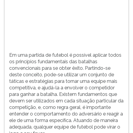
(primeira
tecla
à
direita
do
F).
Para
ir
ao
Em uma partida de futebol é possível aplicar todos
menu
os princípios fundamentais das batalhas
principal
convencionais para se obter êxito. Partindo-se
pressione
deste conceito, pode-se utilizar um conjunto de
a
táticas e estratégias para tornar uma equipe mais
tecla
competitiva, e ajudá-la a envolver o competidor
J
para ganhar a batalha. Existem fundamentos que
e
devem ser utilizados em cada situação particular da
depois
competição, e, como regra geral, é importante
F.
entender o comportamento do adversário e reagir a
Pressione
ele de uma forma específica. Atuando de maneira
F
adequada, qualquer equipe de futebol pode virar o
para