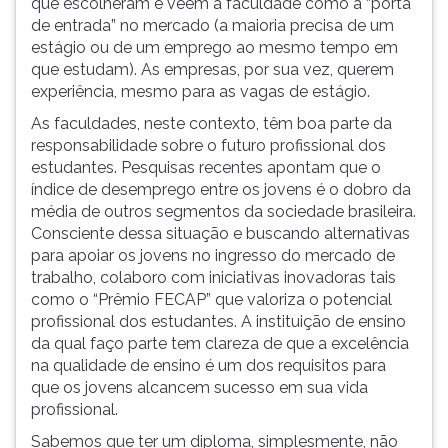
que escolheram e vêem a faculdade como a “porta
ouvir
de entrada” no mercado (a maioria precisa de um
essa
estágio ou de um emprego ao mesmo tempo em
instrução
que estudam). As empresas, por sua vez, querem
novamente.
experiência, mesmo para as vagas de estágio.
As faculdades, neste contexto, têm boa parte da
responsabilidade sobre o futuro profissional dos
estudantes. Pesquisas recentes apontam que o
índice de desemprego entre os jovens é o dobro da
média de outros segmentos da sociedade brasileira.
Consciente dessa situação e buscando alternativas
para apoiar os jovens no ingresso do mercado de
trabalho, colaboro com iniciativas inovadoras tais
como o “Prêmio FECAP” que valoriza o potencial
profissional dos estudantes. A instituição de ensino
da qual faço parte tem clareza de que a excelência
na qualidade de ensino é um dos requisitos para
que os jovens alcancem sucesso em sua vida
profissional.
Sabemos que ter um diploma, simplesmente, não