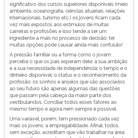
gostar
(primeira
significativo dos cursos superiores disponíveis (meio
de
tecla
ambiente, oceanografia, ciências atuariais, relações
história
à
internacionais, turismo etc.) os jovens ficam cada
e
direita
vez mais expostos aos estímulos de muitas
geografia
do
carreiras e profissões e isso tende a ser um
faça
F).
ingrediente a mais no processo de decisão: ter
Direito!
Para
muitas opções pode causar ainda mais confusão!
Se
ir
A pressão familiar ou a forma como o jovem
gostar
ao
percebe o que os pais esperam dele; a sua ambição
de
menu
e a sua necessidade de independência; o tempo e o
química
principal
dinheiro disponível; o status e o reconhecimento da
e
pressione
profissão; os sonhos e anseios que são associados
biologia
a
ao seu futuro são apenas algumas das questões
faç
tecla
que passam pela cabeça da maior parte dos
J
vestibulandos. Conciliar todos esses fatores ao
e
mesmo tempo e agora nem sempre é possível.
depois
F.
Uma variável, porém, tem pressionado cada vez
Pressione
mais os jovens: a empregabilidade. Afinal, todos,
F
sem exceção, acreditam que vão trabalhar na área
para