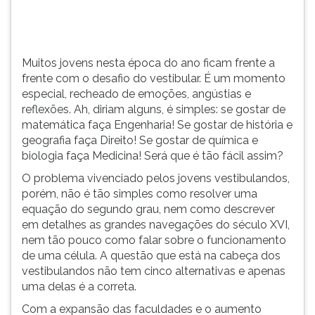
momento
TAB
especial,
e
recheado
depois
de
F.
Muitos jovens nesta época do ano ficam frente a
emoções,
Para
frente com o desafio do vestibular. É um momento
angústias
pausar
especial, recheado de emoções, angústias e
e
a
reflexões. Ah, diriam alguns, é simples: se gostar de
reflexões.
leitura
matemática faça Engenharia! Se gostar de história e
Ah,
pressione
geografia faça Direito! Se gostar de química e
diriam
D
biologia faça Medicina! Será que é tão fácil assim?
alguns,
(primeira
O problema vivenciado pelos jovens vestibulandos,
é
tecla
porém, não é tão simples como resolver uma
simples:
à
equação do segundo grau, nem como descrever
se
esquerda
em detalhes as grandes navegações do século XVI,
gostar
do
nem tão pouco como falar sobre o funcionamento
de
F),
de uma célula. A questão que está na cabeça dos
matemática
para
vestibulandos não tem cinco alternativas e apenas
faça
continuar
uma delas é a correta.
Engenharia!
pressione
Se
G
Com a expansão das faculdades e o aumento