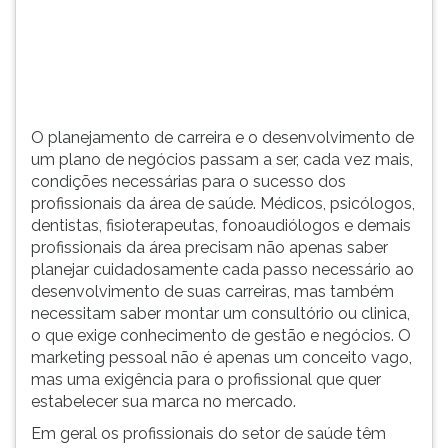
(primeira
tecla
à
direita
do
F).
O planejamento de carreira e o desenvolvimento de
Para
um plano de negócios passam a ser, cada vez mais,
ir
condições necessárias para o sucesso dos
ao
profissionais da área de saúde. Médicos, psicólogos,
menu
dentistas, fisioterapeutas, fonoaudiólogos e demais
principal
profissionais da área precisam não apenas saber
pressione
planejar cuidadosamente cada passo necessário ao
a
desenvolvimento de suas carreiras, mas também
tecla
necessitam saber montar um consultório ou clinica,
J
o que exige conhecimento de gestão e negócios. O
e
marketing pessoal não é apenas um conceito vago,
depois
mas uma exigência para o profissional que quer
F.
estabelecer sua marca no mercado.
Pressione
F
Em geral os profissionais do setor de saúde têm
para