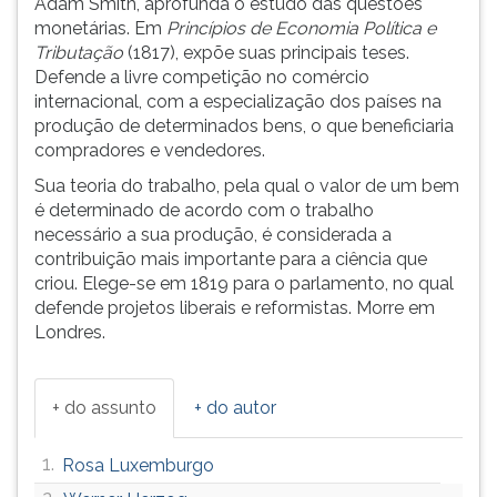
Adam Smith, aprofunda o estudo das questões
(primeira
monetárias. Em
Princípios de Economia Política e
tecla
Tributação
(1817), expõe suas principais teses.
à
Defende a livre competição no comércio
direita
internacional, com a especialização dos países na
do
produção de determinados bens, o que beneficiaria
F).
compradores e vendedores.
Para
ir
Sua teoria do trabalho, pela qual o valor de um bem
ao
é determinado de acordo com o trabalho
menu
necessário a sua produção, é considerada a
principal
contribuição mais importante para a ciência que
pressione
criou. Elege-se em 1819 para o parlamento, no qual
a
defende projetos liberais e reformistas. Morre em
tecla
Londres.
J
e
depois
+ do assunto
+ do autor
F.
Pressione
1.
Rosa Luxemburgo
F
para