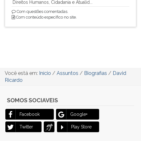
Direitos Humanos, Cidadania e Atualid...
Com questões comentadas.
Com conteúdo específico no site.
Você está em:
Início
/
Assuntos
/
Biografias
/
David
Ricardo
SOMOS SOCIAVEIS
Facebook
Google+
Twitter
Play Store