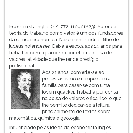
econômica.
TAB
Nasce...
e
depois
F.
Economista inglês (4/1772-11/9/1823). Autor da
Para
teoria do trabalho como valor, é um dos fundadores
pausar
da ciência econômica. Nasce em Londres, filho de
a
judeus holandeses. Deixa a escola aos 14 anos para
leitura
trabalhar com o pai como corretor na bolsa de
pressione
valores, atividade que lhe rende prestígio
D
profissional.
(primeira
Aos 21 anos, converte-se ao
tecla
protestantismo e rompe com a
à
família para casar-se com uma
esquerda
jovem quacker. Trabalha por conta
do
na bolsa de valores e fica rico, o que
F),
lhe permite dedicar-se à leitura,
para
principalmente de textos sobre
continuar
matemática, química e geologia.
pressione
Influenciado pelas ideias do economista inglês
G