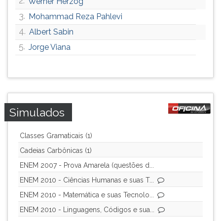
2.
Werner Herzog
ouvir
3.
Mohammad Reza Pahlevi
essa
4.
Albert Sabin
instrução
novamente.
5.
Jorge Viana
Simulados
Classes Gramaticais (1)
Cadeias Carbônicas (1)
ENEM 2007 - Prova Amarela (questões d...
ENEM 2010 - Ciências Humanas e suas T...
ENEM 2010 - Matemática e suas Tecnolo...
ENEM 2010 - Linguagens, Códigos e sua...