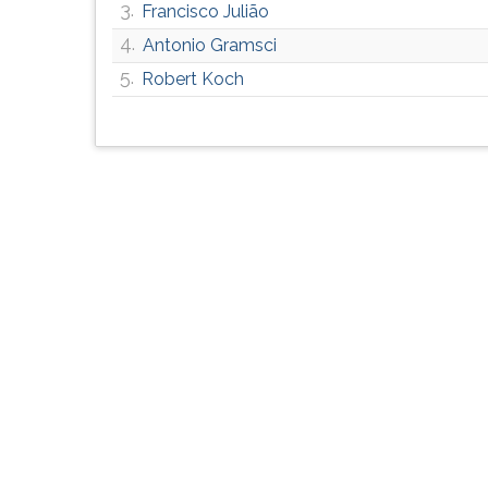
3.
Francisco Julião
G
(primeira
4.
Antonio Gramsci
tecla
5.
Robert Koch
à
direita
do
F).
Para
ir
ao
menu
principal
pressione
a
tecla
J
e
depois
F.
Pressione