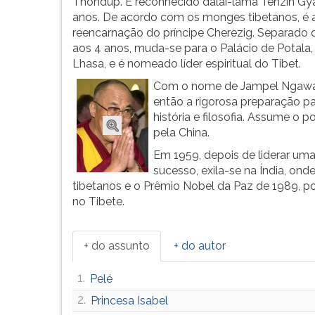
como
leitura
Thondup. É reconhecido dalai-lama Tenzin Gy
reencarnaç&oti...
pressione
anos. De acordo com os monges tibetanos, é 
TAB
reencarnação do príncipe Cherezig. Separado d
e
aos 4 anos, muda-se para o Palácio de Potala
depois
Lhasa, e é nomeado líder espiritual do Tibet.
F.
Com o nome de Jampel Ngawa
Para
então a rigorosa preparação pa
pausar
história e filosofia. Assume o
a
pela China.
leitura
Em 1959, depois de liderar uma
pressione
sucesso, exila-se na Índia, ond
D
tibetanos e o Prêmio Nobel da Paz de 1989, p
(primeira
no Tibete.
tecla
à
esquerda
+ do assunto
+ do autor
do
F),
1.
Pelé
para
continuar
2.
Princesa Isabel
pressione