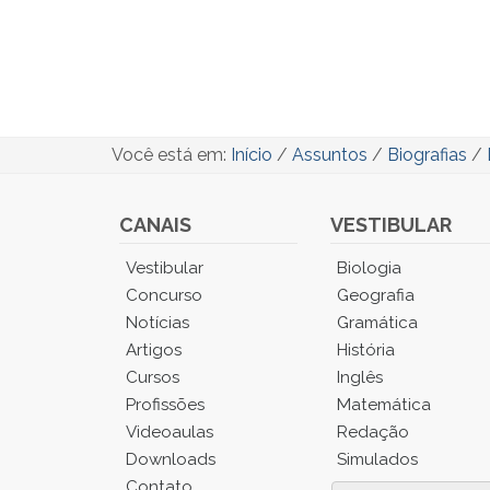
Você está em:
Início
/
Assuntos
/
Biografias
/
CANAIS
VESTIBULAR
Você
Vestibular
Biologia
está
Concurso
Geografia
no
Notícias
Gramática
Menu
Artigos
História
Principal.
Cursos
Inglês
Pressione
TAB
Profissões
Matemática
e
Videoaulas
Redação
depois
Downloads
Simulados
F
Contato