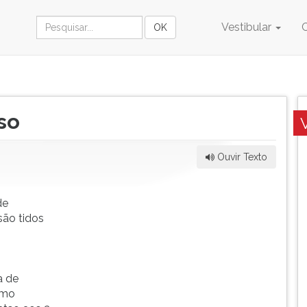
Vestibular
so
Ouvir Texto
de
são tidos
a de
amo