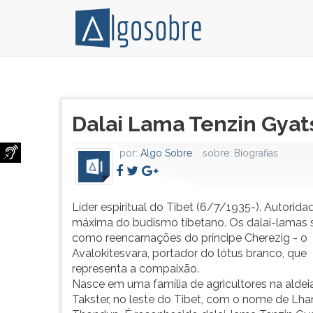
Líder
Pressione
espiritual
TAB
Título
do
e
Dalai Lama Tenzin Gyat
do
Tibet
depois
artigo:
(6/7/1935-).
F
por:
Algo Sobre
sobre:
Biografias
Autoridade
para
máxima
ouvir
do
o
budismo
conteúdo
Líder espiritual do Tibet (6/7/1935-). Autorida
tibetano.
principal
máxima do budismo tibetano. Os dalai-lamas 
Os
desta
como reencarnações do príncipe Cherezig - o
dalai-
tela.
Avalokitesvara, portador do lótus branco, que
lamas
Para
representa a compaixão.
são
pular
Nasce em uma família de agricultores na aldei
tidos
essa
Takster, no leste do Tibet, com o nome de Lh