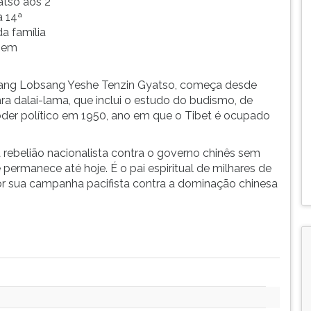
atso aos 2
a 14ª
a família
, em
ng Lobsang Yeshe Tenzin Gyatso, começa desde
ra dalai-lama, que inclui o estudo do budismo, de
 poder político em 1950, ano em que o Tibet é ocupado
 rebelião nacionalista contra o governo chinês sem
e permanece até hoje. É o pai espiritual de milhares de
or sua campanha pacifista contra a dominação chinesa