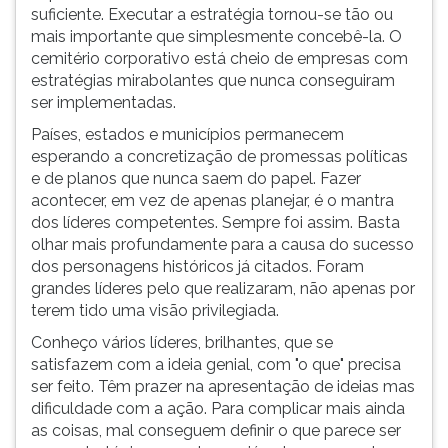
(primeira
suficiente. Executar a estratégia tornou-se tão ou
tecla
mais importante que simplesmente concebê-la. O
à
cemitério corporativo está cheio de empresas com
direita
estratégias mirabolantes que nunca conseguiram
do
ser implementadas.
F).
Países, estados e municípios permanecem
Para
esperando a concretização de promessas políticas
ir
e de planos que nunca saem do papel. Fazer
ao
acontecer, em vez de apenas planejar, é o mantra
menu
dos líderes competentes. Sempre foi assim. Basta
principal
olhar mais profundamente para a causa do sucesso
pressione
dos personagens históricos já citados. Foram
a
grandes líderes pelo que realizaram, não apenas por
tecla
terem tido uma visão privilegiada.
J
e
Conheço vários líderes, brilhantes, que se
depois
satisfazem com a ideia genial, com "o que" precisa
F.
ser feito. Têm prazer na apresentação de ideias mas
Pressione
dificuldade com a ação. Para complicar mais ainda
F
as coisas, mal conseguem definir o que parece ser
para