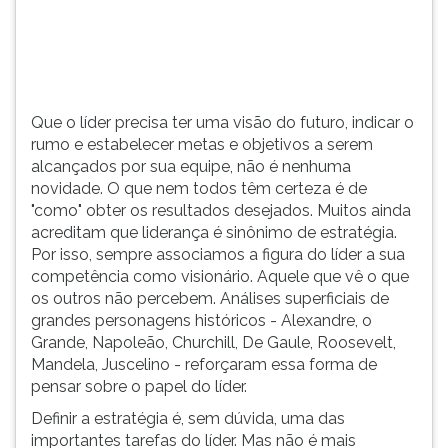
a
TAB
serem
e
alcançados
depois
por
F.
sua
Para
Que o líder precisa ter uma visão do futuro, indicar o
equipe,
pausar
rumo e estabelecer metas e objetivos a serem
não
a
alcançados por sua equipe, não é nenhuma
é
leitura
novidade. O que nem todos têm certeza é de
nenhuma
pressione
"como" obter os resultados desejados. Muitos ainda
nov...
D
acreditam que liderança é sinônimo de estratégia.
(primeira
Por isso, sempre associamos a figura do líder a sua
tecla
competência como visionário. Aquele que vê o que
à
os outros não percebem. Análises superficiais de
esquerda
grandes personagens históricos - Alexandre, o
do
Grande, Napoleão, Churchill, De Gaule, Roosevelt,
F),
Mandela, Juscelino - reforçaram essa forma de
para
pensar sobre o papel do líder.
continuar
pressione
Definir a estratégia é, sem dúvida, uma das
G
importantes tarefas do líder. Mas não é mais