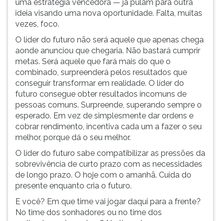
uma estratégia vencedora — já pulam para outra
ouvir
ideia visando uma nova oportunidade. Falta, muitas
essa
vezes, foco.
instrução
O líder do futuro não será aquele que apenas chega
novamente.
aonde anunciou que chegaria. Não bastará cumprir
metas. Será aquele que fará mais do que o
combinado, surpreenderá pelos resultados que
conseguir transformar em realidade. O líder do
futuro consegue obter resultados incomuns de
pessoas comuns. Surpreende, superando sempre o
esperado. Em vez de simplesmente dar ordens e
cobrar rendimento, incentiva cada um a fazer o seu
melhor, porque dá o seu melhor.
O líder do futuro sabe compatibilizar as pressões da
sobrevivência de curto prazo com as necessidades
de longo prazo. O hoje com o amanhã. Cuida do
presente enquanto cria o futuro.
E você? Em que time vai jogar daqui para a frente?
No time dos sonhadores ou no time dos