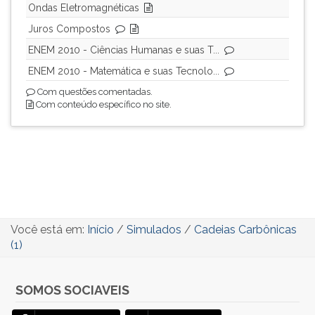
(primeira
Ondas Eletromagnéticas
tecla
Juros Compostos
à
ENEM 2010 - Ciências Humanas e suas T...
direita
do
ENEM 2010 - Matemática e suas Tecnolo...
F).
Com questões comentadas.
Para
Com conteúdo específico no site.
ir
ao
menu
principal
pressione
a
tecla
J
Você está em:
Início
/
Simulados
/
Cadeias Carbônicas
e
(1)
depois
F.
Pressione
SOMOS SOCIAVEIS
F
para