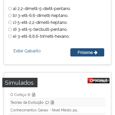
simulados
TAB
a) 2,2-dimetil-5-dietil-pentano.
comentados.
e
Acessibilidade
depois
b) 3-etil-6,6-dimetil-heptano.
sem
F.
c) 5-etil-2,2-dimetil-heptano.
leitor
Para
d) 3-etil-5-tercbutil-pentano.
de
pausar
e) 3-etil-6,6,6-trimetil-hexano.
tela.
a
leitura
pressione
Exibir Gabarito
D
(primeira
tecla
à
esquerda
Simulados
do
F),
para
O Cortiço (I)
continuar
Teorias da Evolução
pressione
Conhecimentos Gerais - Nível Médio pa...
G