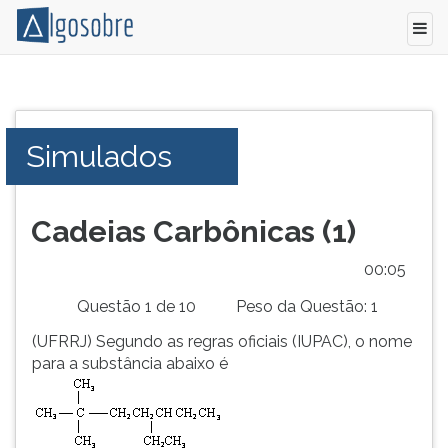
Conteúdo
Pressione
grátis
TAB
para
e
Simulados
vestibular,
depois
enem
F
e
para
concursos.
ouvir
Cadeias Carbônicas (1)
Videoaulas,
o
resumos
conteúdo
00:05
e
principal
Questão 1 de 10
Peso da Questão: 1
download
desta
de
tela.
(UFRRJ) Segundo as regras oficiais (IUPAC), o nome
livros,
Para
para a substância abaixo é
biografias,
pular
guia
essa
de
leitura
profissões,
pressione