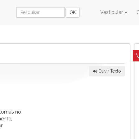
Vestibular
Ouvir Texto
ntomas no
mente,
er