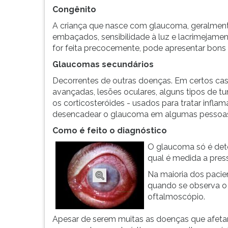
G
Congênito
(primeira
A criança que nasce com glaucoma, geralment
tecla
embaçados, sensibilidade à luz e lacrimejament
à
for feita precocemente, pode apresentar bons 
direita
do
Glaucomas secundários
F).
Decorrentes de outras doenças. Em certos caso
Para
avançadas, lesões oculares, alguns tipos de t
ir
os corticosteróides - usados para tratar infl
ao
desencadear o glaucoma em algumas pessoa
menu
Como é feito o diagnóstico
principal
pressione
O glaucoma só é det
a
qual é medida a press
tecla
Na maioria dos pacie
J
quando se observa o
e
oftalmoscópio.
depois
F.
Apesar de serem muitas as doenças que afeta
Pressione