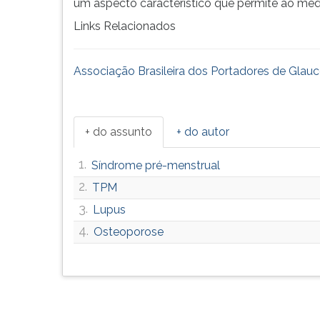
um aspecto característico que permite ao médi
F
para
Links Relacionados
ouvir
essa
instrução
Associação Brasileira dos Portadores de Gla
novamente.
+ do assunto
+ do autor
1.
Síndrome pré-menstrual
2.
TPM
3.
Lupus
4.
Osteoporose