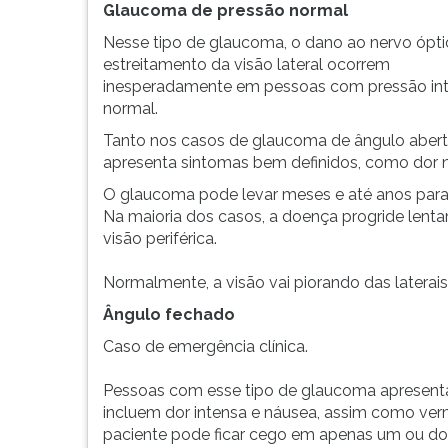
apresenta
leitura
Glaucoma de pressão normal
sintomas
pressione
Nesse tipo de glaucoma, o dano ao nervo ópti
no
TAB
estreitamento da visão lateral ocorrem
início.
e
inesperadamente em pessoas com pressão int
No
depois
normal.
enta...
F.
Para
Tanto nos casos de glaucoma de ângulo abert
pausar
apresenta sintomas bem definidos, como dor no
a
O glaucoma pode levar meses e até anos para 
leitura
Na maioria dos casos, a doença progride lent
pressione
visão periférica.
D
(primeira
Normalmente, a visão vai piorando das laterai
tecla
à
Ângulo fechado
esquerda
Caso de emergência clínica.
do
F),
Pessoas com esse tipo de glaucoma apresenta
para
incluem dor intensa e náusea, assim como ver
continuar
paciente pode ficar cego em apenas um ou doi
pressione