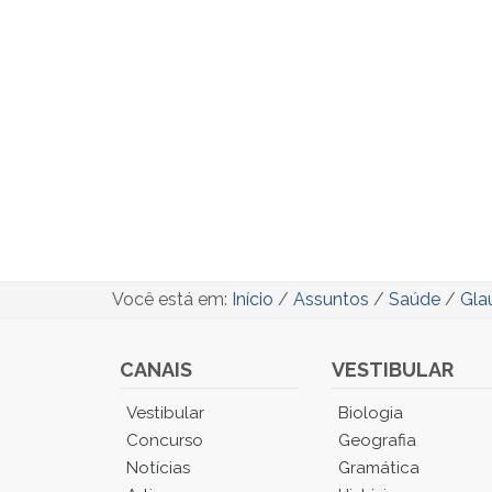
Você está em:
Início
/
Assuntos
/
Saúde
/
Gla
CANAIS
VESTIBULAR
Você
Vestibular
Biologia
está
Concurso
Geografia
no
Notícias
Gramática
Menu