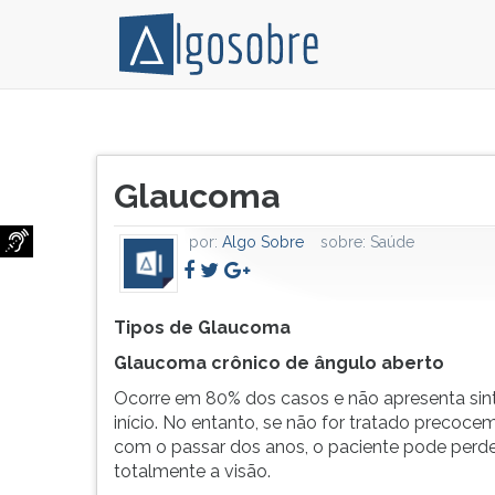
Tipos
Pressione
de
TAB
Título
Glaucoma
e
Glaucoma
do
Glaucoma
depois
artigo:
crônico
F
por:
Algo Sobre
sobre:
Saúde
de
para
ângulo
ouvir
aberto
o
Ocorre
conteúdo
Tipos de Glaucoma
em
principal
Glaucoma crônico de ângulo aberto
80%
desta
Ocorre em 80% dos casos e não apresenta si
dos
tela.
início. No entanto, se não for tratado precoce
casos
Para
com o passar dos anos, o paciente pode perd
e
pular
totalmente a visão.
não
essa