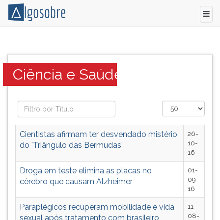
Notícias
Pressione
sobre
TAB
Ciência
e
Categoria:
Ciência e Saúde
e
depois
Saúde
F
que
para
serão
ouvir
temas
o
possíveis
conteúdo
Cientistas afirmam ter desvendado mistério
26-
nos
principal
10-
do 'Triângulo das Bermudas'
vestibulares
desta
16
de
tela.
Droga em teste elimina as placas no
01-
todo
Para
09-
cérebro que causam Alzheimer
o
pular
16
Brasil.
essa
leitura
Paraplégicos recuperam mobilidade e vida
11-
08-
pressione
sexual após tratamento com brasileiro