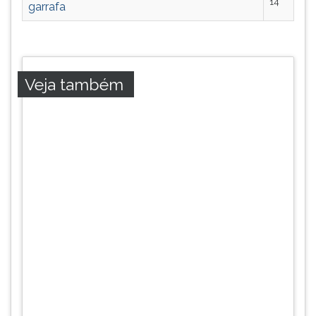
14
garrafa
ouvir
essa
instrução
novamente.
Veja também