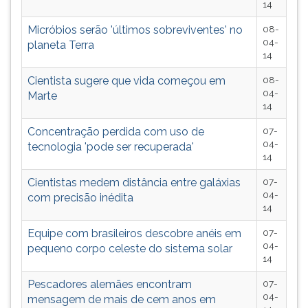
(primeira
14
tecla
Micróbios serão 'últimos sobreviventes' no
08-
à
04-
planeta Terra
direita
14
do
F).
Cientista sugere que vida começou em
08-
04-
Para
Marte
14
ir
ao
Concentração perdida com uso de
07-
menu
04-
tecnologia 'pode ser recuperada'
principal
14
pressione
Cientistas medem distância entre galáxias
07-
a
04-
com precisão inédita
tecla
14
J
e
Equipe com brasileiros descobre anéis em
07-
04-
depois
pequeno corpo celeste do sistema solar
14
F.
Pressione
Pescadores alemães encontram
07-
F
04-
mensagem de mais de cem anos em
para