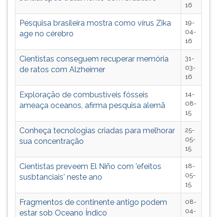
16
TAB
e
Pesquisa brasileira mostra como vírus Zika
19-
depois
04-
age no cérebro
F.
16
Para
Cientistas conseguem recuperar memória
31-
pausar
03-
de ratos com Alzheimer
a
16
leitura
pressione
Exploração de combustíveis fósseis
14-
D
08-
ameaça oceanos, afirma pesquisa alemã
15
(primeira
tecla
Conheça tecnologias criadas para melhorar
25-
à
05-
sua concentração
esquerda
15
do
Cientistas preveem El Niño com 'efeitos
18-
F),
05-
susbtanciais' neste ano
para
15
continuar
pressione
Fragmentos de continente antigo podem
08-
G
04-
estar sob Oceano Índico