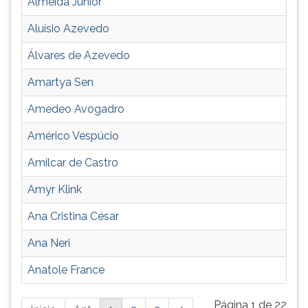
Almeida Júnior
Aluísio Azevedo
Álvares de Azevedo
Amartya Sen
Amedeo Avogadro
Américo Vespúcio
Amilcar de Castro
Amyr Klink
Ana Cristina César
Ana Neri
Anatole France
Está
Página 1 de 22