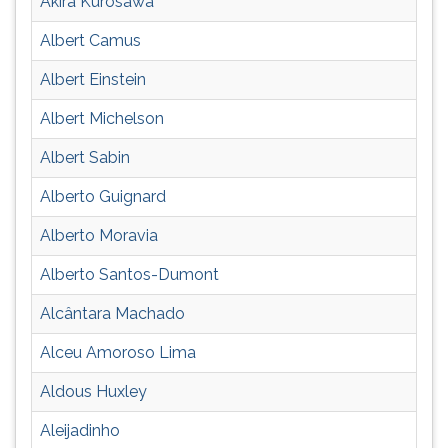
Akira Kurosawa
(primeira
tecla
Albert Camus
à
direita
Albert Einstein
do
F).
Albert Michelson
Para
Albert Sabin
ir
ao
Alberto Guignard
menu
principal
Alberto Moravia
pressione
a
Alberto Santos-Dumont
tecla
Alcântara Machado
J
e
Alceu Amoroso Lima
depois
F.
Aldous Huxley
Pressione
F
Aleijadinho
para