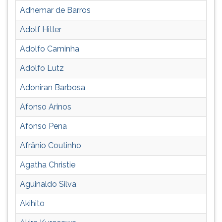
carrira,
TAB
Adhemar de Barros
filmografia,
e
discografia
depois
Adolf Hitler
F.
Adolfo Caminha
Para
pausar
Adolfo Lutz
a
leitura
Adoniran Barbosa
pressione
D
Afonso Arinos
(primeira
Afonso Pena
tecla
à
Afrânio Coutinho
esquerda
do
Agatha Christie
F),
para
Aguinaldo Silva
continuar
Akihito
pressione
G