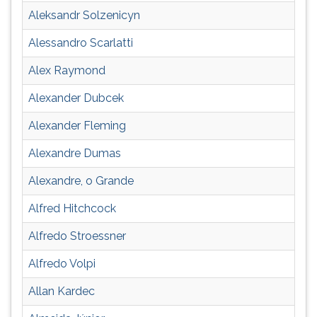
ouvir
Aleksandr Solzenicyn
essa
Alessandro Scarlatti
instrução
novamente.
Alex Raymond
Alexander Dubcek
Alexander Fleming
Alexandre Dumas
Alexandre, o Grande
Alfred Hitchcock
Alfredo Stroessner
Alfredo Volpi
Allan Kardec