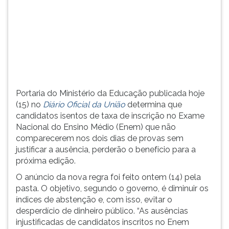
(primeira
tecla
à
direita
do
F).
Para
ir
Portaria do Ministério da Educação publicada hoje
ao
(15) no
Diário Oficial da União
determina que
menu
candidatos isentos de taxa de inscrição no Exame
principal
Nacional do Ensino Médio (Enem) que não
pressione
comparecerem nos dois dias de provas sem
a
justificar a ausência, perderão o benefício para a
tecla
próxima edição.
J
e
O anúncio da nova regra foi feito ontem (14) pela
depois
pasta. O objetivo, segundo o governo, é diminuir os
F.
índices de abstenção e, com isso, evitar o
Pressione
desperdício de dinheiro público. “As ausências
F
injustificadas de candidatos inscritos no Enem
para