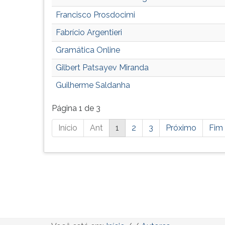
Francisco Prosdocimi
Fabrício Argentieri
Gramática Online
Gilbert Patsayev Miranda
Guilherme Saldanha
Página 1 de 3
Está
Início
Ant
1
2
3
Próximo
Fim
página
possui
mais
resultados,
pressione
tab
e
ENTER
para