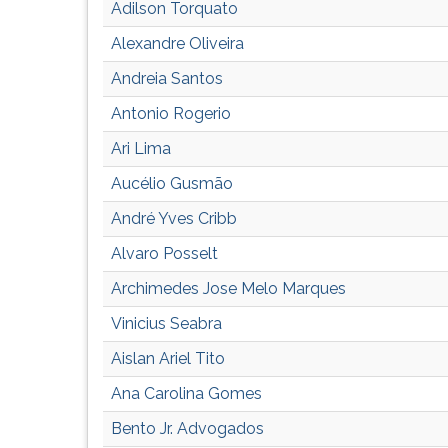
leitura
Adilson Torquato
pressione
Alexandre Oliveira
TAB
e
Andreia Santos
depois
F.
Antonio Rogerio
Para
Ari Lima
pausar
a
Aucélio Gusmão
leitura
André Yves Cribb
pressione
D
Alvaro Posselt
(primeira
tecla
Archimedes Jose Melo Marques
à
Vinicius Seabra
esquerda
do
Aislan Ariel Tito
F),
Ana Carolina Gomes
para
continuar
Bento Jr. Advogados
pressione