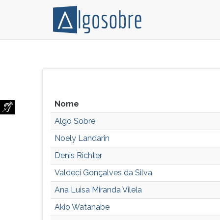
Relação
Pressione
de
TAB
todos
e
os
depois
autores
F
Nome
e
para
Algo Sobre
colaboradores
ouvir
do
o
Noely Landarin
Algo
conteúdo
Denis Richter
Sobre.
principal
desta
Valdeci Gonçalves da Silva
tela.
Para
Ana Luisa Miranda Vilela
pular
Akio Watanabe
essa