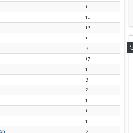
1
10
12
1
3
17
1
3
2
1
1
1
lon
7