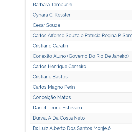
G
Barbara Tamburini
(primeira
Cynara C. Kessler
tecla
à
Cesar Souza
direita
Carlos Affonso Souza e Patrícia Regina P. Sa
do
F).
Cristiano Caratin
Para
Conexão Aluno (Governo Do Rio De Janeiro)
ir
ao
Carlos Henrique Carneiro
menu
principal
Cristiane Bastos
pressione
Carlos Magno Perin
a
tecla
Conceição Matos
J
Daniel Leone Estevam
e
depois
Durval A Da Costa Neto
F.
Pressione
Dr. Luiz Alberto Dos Santos Monjeló