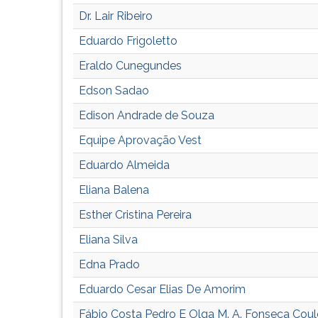
F
Dr. Lair Ribeiro
para
ouvir
Eduardo Frigoletto
essa
Eraldo Cunegundes
instrução
novamente.
Edson Sadao
Edison Andrade de Souza
Equipe Aprovação Vest
Eduardo Almeida
Eliana Balena
Esther Cristina Pereira
Eliana Silva
Edna Prado
Eduardo Cesar Elias De Amorim
Fábio Costa Pedro E Olga M. A. Fonseca Cou