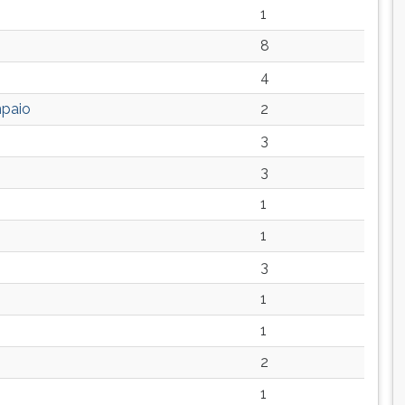
1
8
4
mpaio
2
3
3
1
1
3
1
1
2
1