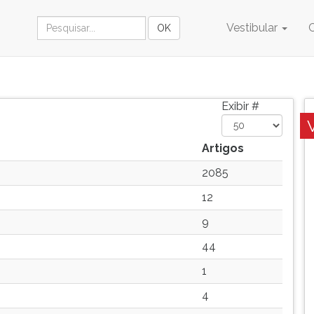
Vestibular
Exibir #
Artigos
2085
12
9
44
1
4